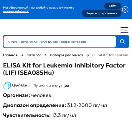
Войти
Мы обновили сайт, попробуйте новые функции в
личном кабинете!
Зарегистрироваться
Главная
Каталог
Наборы реагентов
ELISA Kit for Leukemia 
ELISA Kit for Leukemia Inhibitory Factor
(LIF) (SEA085Hu)
SEA085Hu
Пример инструкции
Организм:
человек
Диапазон определения:
31.2-2000 пг/мл
Чувствительность:
13.3 пг/мл