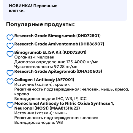
НОВИНКА! Первичные
клетки.
Популярные продукты:
Research Grade Bimagrumab (DHD72801)
Research Grade Amivantamab (DHB86907)
Bimagrumab ELISA Kit (KDD72801)
Организм: человек
Диапазон определения: 125-4000 нг/мл
Чувствительность: 97.28 нг/мл
Research Grade Apitegromab (DHA30605)
Collagen I Antibody (AF7001)
Источник (хозяин): кролик
Реактивность подтвержденная: человек, мышь, крыса,
корова
Валидировано для: IHC, WB, IF, ICC
Monoclonal Antibody to Nitric Oxide Synthase 1,
Neuronal (NOS1) (MAA815Hu22)
Источник (хозяин): мышь
Реактивность подтвержденная: человек
Валидировано для: WB