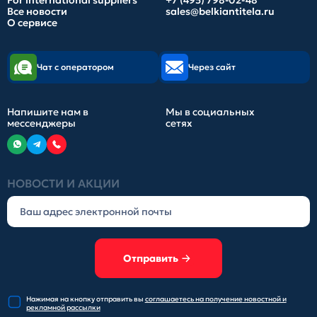
For international suppliers
+7 (495) 798-02-48
Все новости
sales@belkiantitela.ru
О сервисе
Чат с оператором
Через сайт
Напишите нам в
Мы в социальных
мессенджеры
сетях
НОВОСТИ И АКЦИИ
Отправить
Нажимая на кнопку отправить
вы
соглашаетесь на получение
новостной и
рекламной рассылки