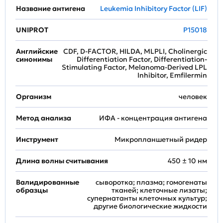
Название антигена
Leukemia Inhibitory Factor (LIF)
UNIPROT
P15018
Английские
CDF, D-FACTOR, HILDA, MLPLI, Cholinergic
синонимы
Differentiation Factor, Differentiation-
Stimulating Factor, Melanoma-Derived LPL
Inhibitor, Emfilermin
Организм
человек
Метод анализа
ИФА - концентрация антигена
Инструмент
Микропланшетный ридер
Длина волны считывания
450 ± 10 нм
Валидированные
сыворотка; плазма; гомогенаты
образцы
тканей; клеточные лизаты;
супернатанты клеточных культур;
другие биологические жидкости