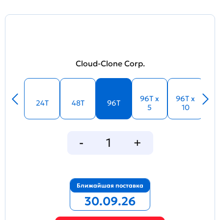
Cloud-Clone Corp.
96T x
96T x
24T
48T
96T
5
10
Ближайшая поставка
30.09.26