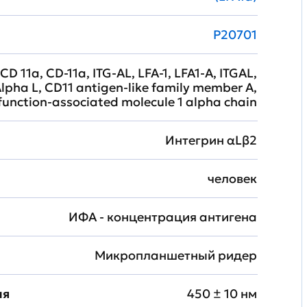
P20701
CD 11a, CD-11a, ITG-AL, LFA-1, LFA1-A, ITGAL,
Alpha L, CD11 antigen-like family member A,
function-associated molecule 1 alpha chain
Интегрин αLβ2
человек
ИФА - концентрация антигена
Микропланшетный ридер
ия
450 ± 10 нм