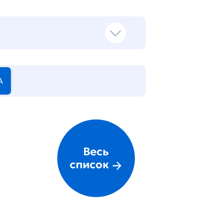
А
Весь
список