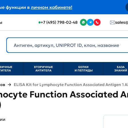
ые функции в
личном кабинете!
ы
+7 (495) 798-02-48
sales@
ВИЧНЫЕ
ВТОРИЧНЫЕ
БЕЛКИ
БАЗА
ТИТЕЛА
АНТИТЕЛА
И ПЕПТИДЫ
ЗНАНИЙ
тов
ELISA Kit for Lymphocyte Function Associated Antigen 1 A
hocyte Function Associated A
)
ции