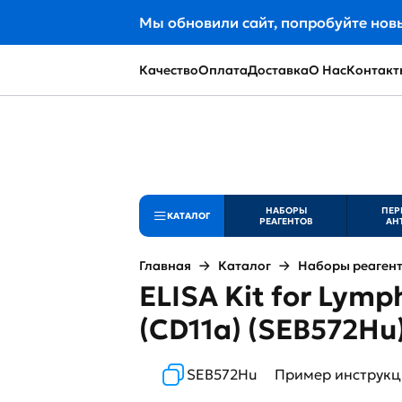
Мы обновили сайт, попробуйте нов
Качество
Оплата
Доставка
О Нас
Контакт
НАБОРЫ
ПЕР
КАТАЛОГ
РЕАГЕНТОВ
АН
Главная
Каталог
Наборы реаген
ELISA Kit for Lymp
(CD11a) (SEB572Hu
SEB572Hu
Пример инструк