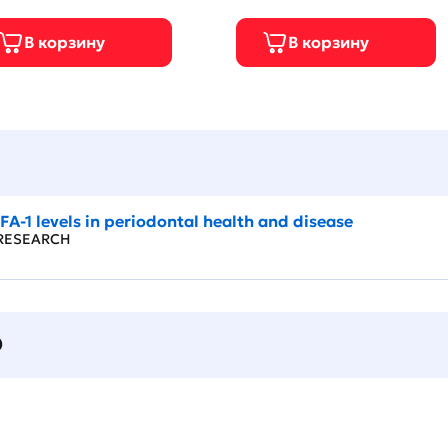
 LFA‐1 levels in periodontal health and disease
L RESEARCH
О