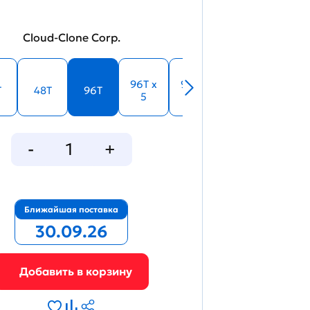
Cloud-Clone Corp.
96T x
96T x
T
48T
96T
5
10
Ближайшая поставка
30.09.26