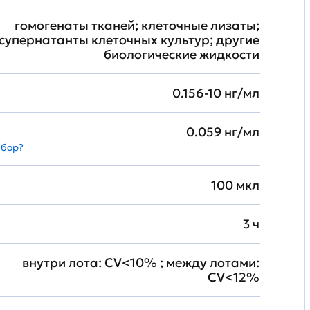
гомогенаты тканей; клеточные лизаты;
супернатанты клеточных культур; другие
биологические жидкости
0.156-10 нг/мл
0.059 нг/мл
абор?
100 мкл
3 ч
внутри лота: CV<10% ; между лотами:
CV<12%