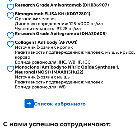
Research Grade Amivantamab (DHB86907)
Bimagrumab ELISA Kit (KDD72801)
Организм: человек
Диапазон определения: 125-4000 нг/мл
Чувствительность: 97.28 нг/мл
Research Grade Apitegromab (DHA30605)
Collagen I Antibody (AF7001)
Источник (хозяин): кролик
Реактивность подтвержденная: человек, мышь, крыса,
корова
Валидировано для: IHC, WB, IF, ICC
Monoclonal Antibody to Nitric Oxide Synthase 1,
Neuronal (NOS1) (MAA815Hu22)
Источник (хозяин): мышь
Реактивность подтвержденная: человек
Валидировано для: WB
Список избранного
С нами успешно сотрудничают: