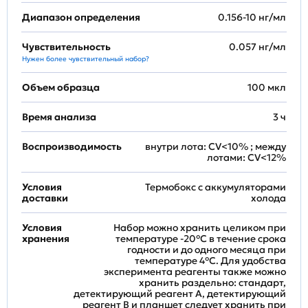
Диапазон определения
0.156-10 нг/мл
Чувствительность
0.057 нг/мл
Нужен более чувствительный набор?
Объем образца
100 мкл
Время анализа
3 ч
Воспроизводимость
внутри лота: CV<10% ; между
лотами: CV<12%
Условия
Термобокс с аккумуляторами
доставки
холода
Условия
Набор можно хранить целиком при
хранения
температуре -20°C в течение срока
годности и до одного месяца при
температуре 4°C. Для удобства
эксперимента реагенты также можно
хранить раздельно: стандарт,
детектирующий реагент A, детектирующий
реагент B и планшет следует хранить при