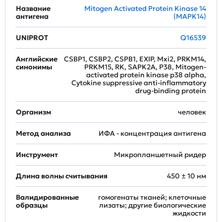
Название
Mitogen Activated Protein Kinase 14
антигена
(MAPK14)
UNIPROT
Q16539
Английские
CSBP1, CSBP2, CSPB1, EXIP, Mxi2, PRKM14,
синонимы
PRKM15, RK, SAPK2A, P38, Mitogen-
activated protein kinase p38 alpha,
Cytokine suppressive anti-inflammatory
drug-binding protein
Организм
человек
Метод анализа
ИФА - концентрация антигена
Инструмент
Микропланшетный ридер
Длина волны считывания
450 ± 10 нм
Валидированные
гомогенаты тканей; клеточные
образцы
лизаты; другие биологические
жидкости