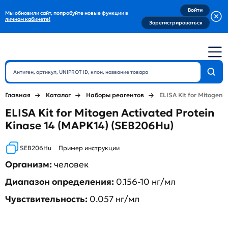
Войти
Мы обновили сайт, попробуйте новые функции в
личном кабинете!
Зарегистрироваться
Главная
Каталог
Наборы реагентов
ELISA Kit for Mitogen 
ELISA Kit for Mitogen Activated Protein
Kinase 14 (MAPK14) (SEB206Hu)
SEB206Hu
Пример инструкции
Организм:
человек
Диапазон определения:
0.156-10 нг/мл
Чувствительность:
0.057 нг/мл