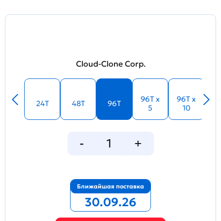
Cloud-Clone Corp.
96T x
96T x
24T
48T
96T
5
10
Ближайшая поставка
30.09.26