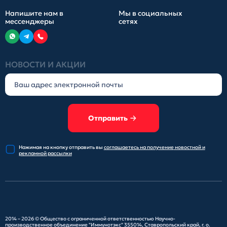
Напишите нам в
Мы в социальных
мессенджеры
сетях
НОВОСТИ И АКЦИИ
Отправить
Нажимая на кнопку отправить
вы
соглашаетесь на получение
новостной и
рекламной рассылки
2014 – 2026 ©
Общество с ограниченной ответственностью Научно-
производственное объединение "Иммунотэкс"
355014, Ставропольский край, г. о.