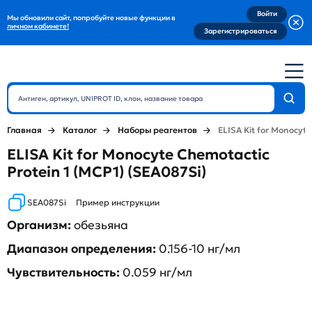
Войти
Мы обновили сайт, попробуйте новые функции в
личном кабинете!
Зарегистрироваться
Главная
Каталог
Наборы реагентов
ELISA Kit for Monocyte
ELISA Kit for Monocyte Chemotactic
Protein 1 (MCP1) (SEA087Si)
SEA087Si
Пример инструкции
Организм:
обезьяна
Диапазон определения:
0.156-10 нг/мл
Чувствительность:
0.059 нг/мл