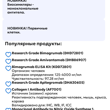
НОВИНКА!
Биосимиляры -
моноклональные
антитела.
НОВИНКА! Первичные
клетки.
Популярные продукты:
Research Grade Bimagrumab (DHD72801)
Research Grade Amivantamab (DHB86907)
Bimagrumab ELISA Kit (KDD72801)
Организм: человек
Диапазон определения: 125-4000 нг/мл
Чувствительность: 97.28 нг/мл
Research Grade Apitegromab (DHA30605)
Collagen I Antibody (AF7001)
Источник (хозяин): кролик
Реактивность подтвержденная: человек, мышь, крыса,
корова
Валидировано для: IHC, WB, IF, ICC
Monoclonal Antibody to Nitric Oxide Synthase 1,