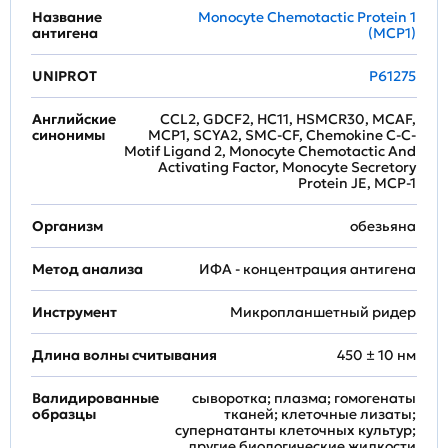
Название
Monocyte Chemotactic Protein 1
антигена
(MCP1)
UNIPROT
P61275
Английские
CCL2, GDCF2, HC11, HSMCR30, MCAF,
синонимы
MCP1, SCYA2, SMC-CF, Chemokine C-C-
Motif Ligand 2, Monocyte Chemotactic And
Activating Factor, Monocyte Secretory
Protein JE, MCP-1
Организм
обезьяна
Метод анализа
ИФА - концентрация антигена
Инструмент
Микропланшетный ридер
Длина волны считывания
450 ± 10 нм
Валидированные
сыворотка; плазма; гомогенаты
образцы
тканей; клеточные лизаты;
супернатанты клеточных культур;
другие биологические жидкости