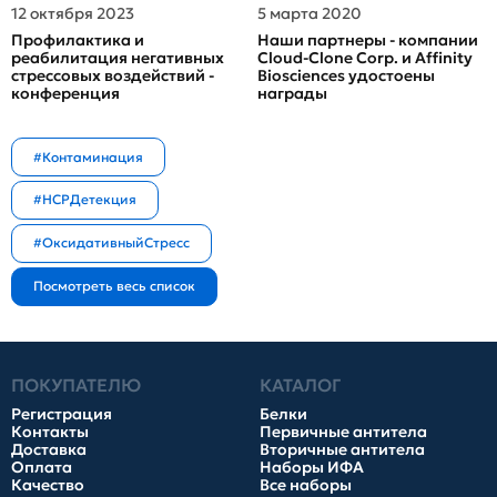
12 октября 2023
5 марта 2020
Профилактика и
Наши партнеры - компании
реабилитация негативных
Cloud-Clone Corp. и Affinity
стрессовых воздействий -
Biosciences удостоены
конференция
награды
#Контаминация
#HCPДетекция
#ОксидативныйСтресс
ПОКУПАТЕЛЮ
КАТАЛОГ
Регистрация
Белки
Контакты
Первичные антитела
Доставка
Вторичные антитела
Оплата
Наборы ИФА
Качество
Все наборы