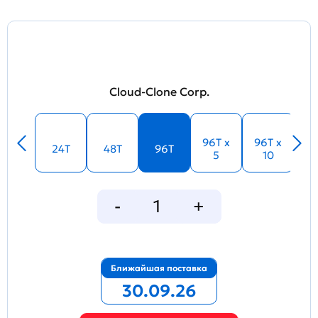
Cloud-Clone Corp.
96T x
96T x
24T
48T
96T
5
10
Ближайшая поставка
30.09.26