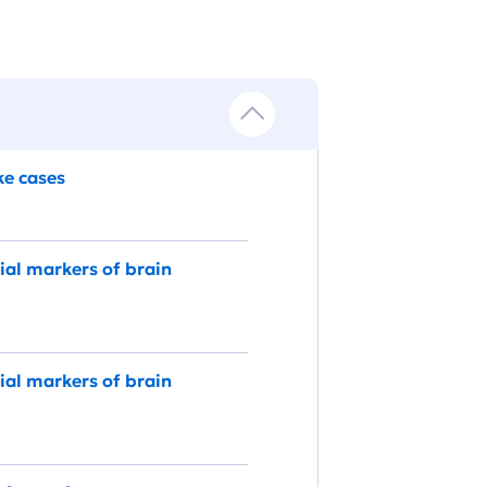
ke cases
ial markers of brain
ial markers of brain