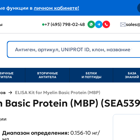
ые функции в
личном кабинете!
ы
+7 (495) 798-02-48
sales@
ВИЧНЫЕ
ВТОРИЧНЫЕ
БЕЛКИ
БАЗА
ТИТЕЛА
АНТИТЕЛА
И ПЕПТИДЫ
ЗНАНИЙ
тов
ELISA Kit for Myelin Basic Protein (MBP)
in Basic Protein (MBP) (SEA53
ции
Диапазон определения:
0.156-10 нг/
мл