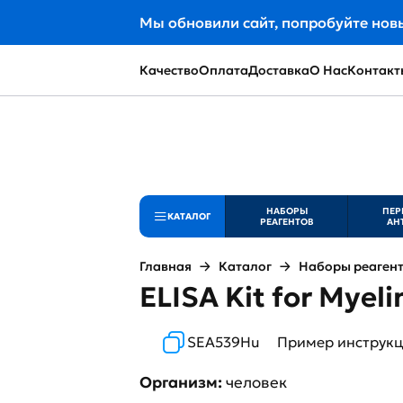
Мы обновили сайт, попробуйте нов
Качество
Оплата
Доставка
О Нас
Контакт
НАБОРЫ
ПЕР
КАТАЛОГ
РЕАГЕНТОВ
АН
Главная
Каталог
Наборы реаген
ELISA Kit for Myel
SEA539Hu
Пример инструк
Организм:
человек