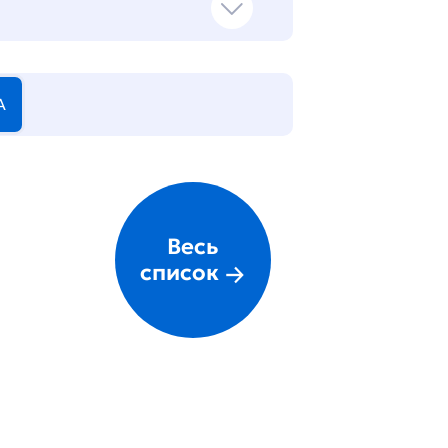
А
Весь
список