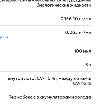
биологические жидкости
0.156-10 нг/мл
0.065 нг/мл
абор?
100 мкл
3 ч
внутри лота: CV<10% ; между лотами:
CV<12%
Термобокс с аккумуляторами холода