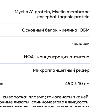
Myelin A1 protein, Myelin membrane
encephalitogenic protein
Основный белок миелина, ОБМ
человек
ИФА - концентрация антигена
Микропланшетный ридер
ия
450 ± 10 нм
сыворотка; плазма; гомогенаты тканей;
очные лизаты; спинномозговая жидкость;
супернатанты клеточных культур; другие