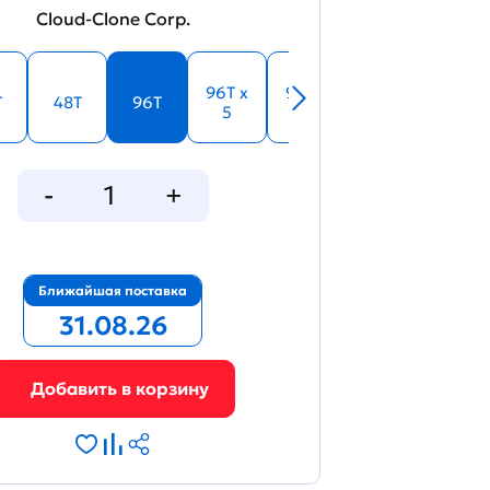
Cloud-Clone Corp.
96T x
96T x
T
48T
96T
5
10
Ближайшая поставка
31.08.26