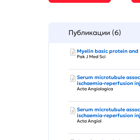
Публикации (6)
Myelin basic protein and 
Pak J Med Sci
Serum microtubule associ
ischaemia-reperfusion in
Acta Angiologica
Serum microtubule associ
ischaemia-reperfusion in
Acta Angiol