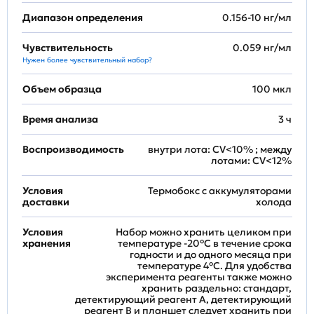
Диапазон определения
0.156-10 нг/мл
Чувствительность
0.059 нг/мл
Нужен более чувствительный набор?
Объем образца
100 мкл
Время анализа
3 ч
Воспроизводимость
внутри лота: CV<10% ; между
лотами: CV<12%
Условия
Термобокс с аккумуляторами
доставки
холода
Условия
Набор можно хранить целиком при
хранения
температуре -20°C в течение срока
годности и до одного месяца при
температуре 4°C. Для удобства
эксперимента реагенты также можно
хранить раздельно: стандарт,
детектирующий реагент A, детектирующий
реагент B и планшет следует хранить при