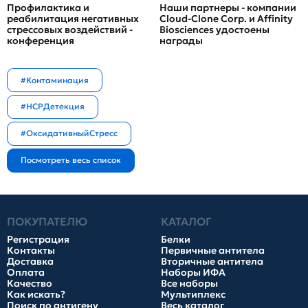
Профилактика и
Наши партнеры - компании
реабилитация негативных
Cloud-Clone Corp. и Affinity
стрессовых воздействий -
Biosciences удостоены
конференция
награды
#Контаминация
#HCPДетекция
#ОксидативныйСтресс
ПОКУПАТЕЛЮ
КАТАЛОГ
Регистрация
Белки
Контакты
Первичные антитела
Доставка
Вторичные антитела
Оплата
Наборы ИФА
Качество
Все наборы
Как искать?
Мультиплекс
Поиск по антигену
Весь каталог