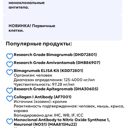
моноклональные
антитела.
НОВИНКА! Первичные
клетки.
Популярные продукты:
Research Grade Bimagrumab (DHD72801)
Research Grade Amivantamab (DHB86907)
Bimagrumab ELISA Kit (KDD72801)
Организм: человек
Диапазон определения: 125-4000 нг/мл
Чувствительность: 97.28 нг/мл
Research Grade Apitegromab (DHA30605)
Collagen I Antibody (AF7001)
Источник (хозяин): кролик
Реактивность подтвержденная: человек, мышь, крыса,
корова
Валидировано для: IHC, WB, IF, ICC
Monoclonal Antibody to Nitric Oxide Synthase 1,
Neuronal (NOS1) (MAA815Hu22)