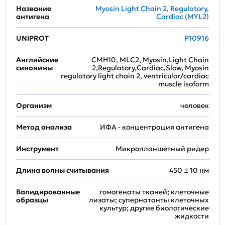
Название
Myosin Light Chain 2, Regulatory,
антигена
Cardiac (MYL2)
UNIPROT
P10916
Английские
CMH10, MLC2, Myosin,Light Chain
синонимы
2,Regulatory,Cardiac,Slow, Myosin
regulatory light chain 2, ventricular/cardiac
muscle isoform
Организм
человек
Метод анализа
ИФА - концентрация антигена
Инструмент
Микропланшетный ридер
Длина волны считывания
450 ± 10 нм
Валидированные
гомогенаты тканей; клеточные
образцы
лизаты; супернатанты клеточных
культур; другие биологические
жидкости