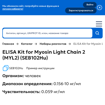
Войти
Мы обновили сайт, попробуйте новые функции в
личном кабинете!
Зарегистрироваться
Главная
Каталог
Наборы реагентов
ELISA Kit for Myosin L
ELISA Kit for Myosin Light Chain 2
(MYL2) (SEB102Hu)
SEB102Hu
Пример инструкции
Организм:
человек
Диапазон определения:
0.156-10 нг/мл
Чувствительность:
0.059 нг/мл