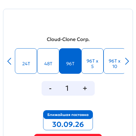
Cloud-Clone Corp.
96T x
96T x
24T
48T
96T
5
10
Ближайшая поставка
30.09.26