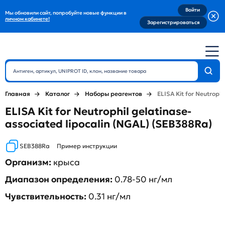
Войти
Мы обновили сайт, попробуйте новые функции в
личном кабинете!
Зарегистрироваться
Главная
Каталог
Наборы реагентов
ELISA Kit for Neutrophi
ELISA Kit for Neutrophil gelatinase-
associated lipocalin (NGAL) (SEB388Ra)
SEB388Ra
Пример инструкции
Организм:
крыса
Диапазон определения:
0.78-50 нг/мл
Чувствительность:
0.31 нг/мл