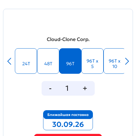
Cloud-Clone Corp.
96T x
96T x
24T
48T
96T
5
10
Ближайшая поставка
30.09.26