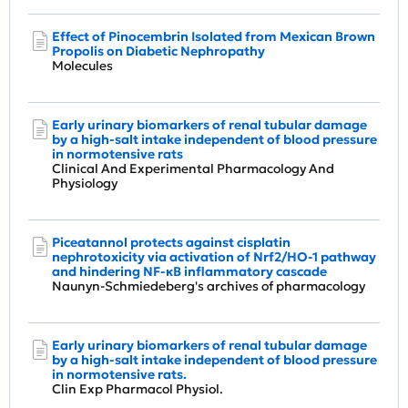
Effect of Pinocembrin Isolated from Mexican Brown
Propolis on Diabetic Nephropathy
Molecules
Early urinary biomarkers of renal tubular damage
by a high‐salt intake independent of blood pressure
in normotensive rats
Clinical And Experimental Pharmacology And
Physiology
Piceatannol protects against cisplatin
nephrotoxicity via activation of Nrf2/HO-1 pathway
and hindering NF-κB inflammatory cascade
Naunyn-Schmiedeberg's archives of pharmacology
Early urinary biomarkers of renal tubular damage
by a high-salt intake independent of blood pressure
in normotensive rats.
Clin Exp Pharmacol Physiol.