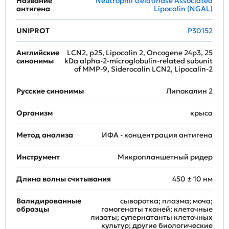
Название
Neutrophil Gelatinase Associated
антигена
Lipocalin (NGAL)
UNIPROT
P30152
Английские
LCN2, p25, Lipocalin 2, Oncogene 24p3, 25
синонимы
kDa alpha-2-microglobulin-related subunit
of MMP-9, Siderocalin LCN2, Lipocalin-2
Русские синонимы
Липокалин 2
Организм
крыса
Метод анализа
ИФА - концентрация антигена
Инструмент
Микропланшетный ридер
Длина волны считывания
450 ± 10 нм
Валидированные
сыворотка; плазма; моча;
образцы
гомогенаты тканей; клеточные
лизаты; супернатанты клеточных
культур; другие биологические