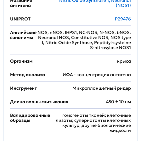
Название
Nitric Oxide Synthase 1, Neuronal
антигена
(NOS1)
UNIPROT
P29476
Английские
NOS, nNOS, IHPS1, NC-NOS, N-NOS, bNOS,
синонимы
Neuronal NOS, Constitutive NOS, NOS type
I, Nitric Ocide Synthase, Peptidyl-cysteine
S-nitrosylase NOS1
Организм
крыса
Метод анализа
ИФА - концентрация антигена
Инструмент
Микропланшетный ридер
Длина волны считывания
450 ± 10 нм
Валидированные
гомогенаты тканей; клеточные
образцы
лизаты; супернатанты клеточных
культур; другие биологические
жидкости