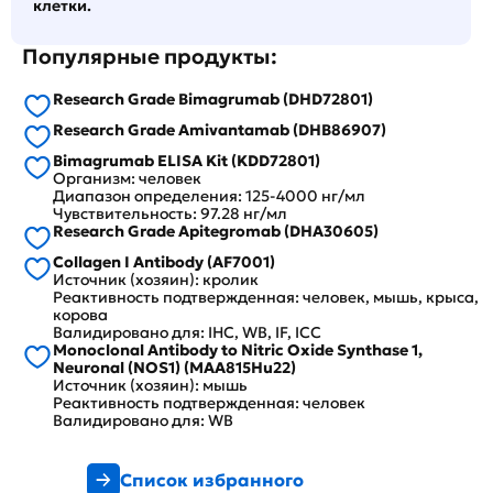
клетки.
Популярные продукты:
Research Grade Bimagrumab (DHD72801)
Research Grade Amivantamab (DHB86907)
Bimagrumab ELISA Kit (KDD72801)
Организм: человек
Диапазон определения: 125-4000 нг/мл
Чувствительность: 97.28 нг/мл
Research Grade Apitegromab (DHA30605)
Collagen I Antibody (AF7001)
Источник (хозяин): кролик
Реактивность подтвержденная: человек, мышь, крыса,
корова
Валидировано для: IHC, WB, IF, ICC
Monoclonal Antibody to Nitric Oxide Synthase 1,
Neuronal (NOS1) (MAA815Hu22)
Источник (хозяин): мышь
Реактивность подтвержденная: человек
Валидировано для: WB
Список избранного