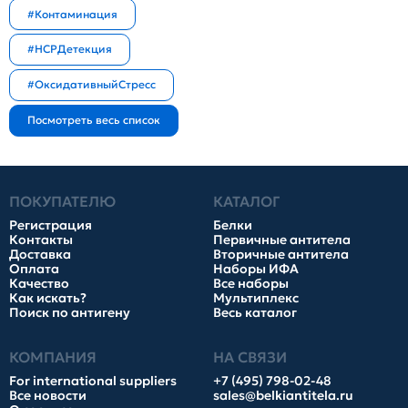
#Контаминация
#HCPДетекция
#ОксидативныйСтресс
ПОКУПАТЕЛЮ
КАТАЛОГ
Регистрация
Белки
Контакты
Первичные антитела
Доставка
Вторичные антитела
Оплата
Наборы ИФА
Качество
Все наборы
Как искать?
Мультиплекс
Поиск по антигену
Весь каталог
КОМПАНИЯ
НА СВЯЗИ
For international suppliers
+7 (495) 798-02-48
Все новости
sales@belkiantitela.ru