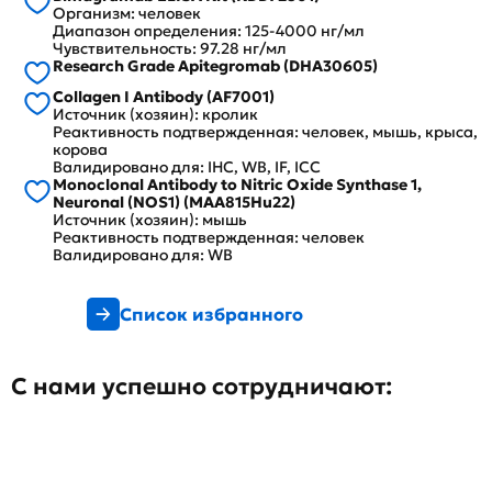
Организм: человек
Диапазон определения: 125-4000 нг/мл
Чувствительность: 97.28 нг/мл
Research Grade Apitegromab (DHA30605)
Collagen I Antibody (AF7001)
Источник (хозяин): кролик
Реактивность подтвержденная: человек, мышь, крыса,
корова
Валидировано для: IHC, WB, IF, ICC
Monoclonal Antibody to Nitric Oxide Synthase 1,
Neuronal (NOS1) (MAA815Hu22)
Источник (хозяин): мышь
Реактивность подтвержденная: человек
Валидировано для: WB
Список избранного
С нами успешно сотрудничают: