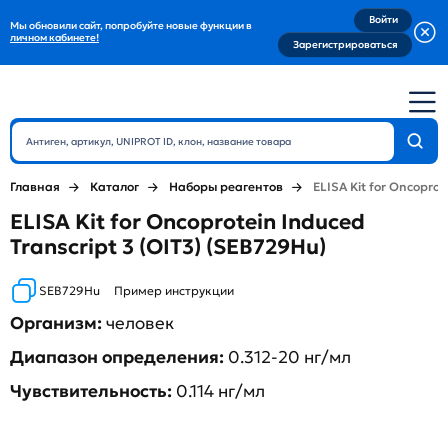
Войти
Мы обновили сайт, попробуйте новые функции в
личном кабинете!
Зарегистрироваться
Главная
Каталог
Наборы реагентов
ELISA Kit for Oncoprot
ELISA Kit for Oncoprotein Induced
Transcript 3 (OIT3) (SEB729Hu)
SEB729Hu
Пример инструкции
Организм:
человек
Диапазон определения:
0.312-20 нг/мл
Чувствительность:
0.114 нг/мл