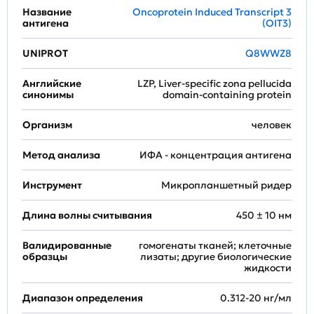
Название
Oncoprotein Induced Transcript 3
антигена
(OIT3)
UNIPROT
Q8WWZ8
Английские
LZP, Liver-specific zona pellucida
синонимы
domain-containing protein
Организм
человек
Метод анализа
ИФА - концентрация антигена
Инструмент
Микропланшетный ридер
Длина волны считывания
450 ± 10 нм
Валидированные
гомогенаты тканей; клеточные
образцы
лизаты; другие биологические
жидкости
Диапазон определения
0.312-20 нг/мл