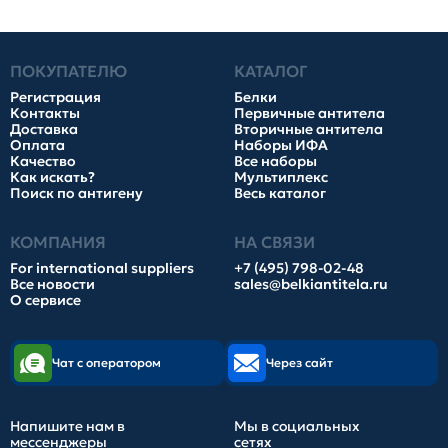
ПОКУПАТЕЛЮ
КАТАЛОГ
Регистрация
Белки
Контакты
Первичные антитела
Доставка
Вторичные антитела
Оплата
Наборы ИФА
Качество
Все наборы
Как искать?
Мультиплекс
Поиск по антигену
Весь каталог
КОМПАНИЯ
НА СВЯЗИ
For international suppliers
+7 (495) 798-02-48
Все новости
sales@belkiantitela.ru
О сервисе
Чат с оператором
Через сайт
Напишите нам в
Мы в социальных
мессенджеры
сетях