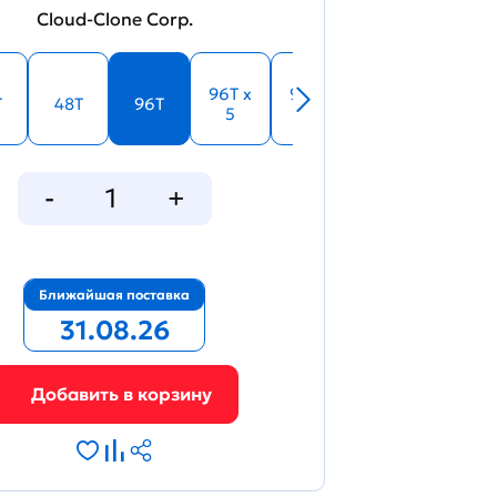
Cloud-Clone Corp.
34520
96T x
96T x
T
48T
96T
5
10
Figure. Standard curve
Ближайшая поставка
31.08.26