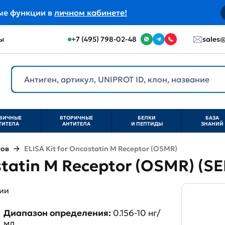
ые функции в
личном кабинете!
ы
+7 (495) 798-02-48
sales@
ВИЧНЫЕ
ВТОРИЧНЫЕ
БЕЛКИ
БАЗА
ТИТЕЛА
АНТИТЕЛА
И ПЕПТИДЫ
ЗНАНИЙ
тов
ELISA Kit for Oncostatin M Receptor (OSMR)
statin M Receptor (OSMR) (S
ии
Диапазон определения:
0.156-10 нг/
мл