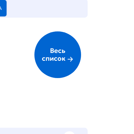
А
Весь
список