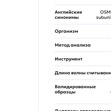
Английские
OSMR
синонимы
subuni
Организм
Метод анализа
Инструмент
Длина волны считыван
Валидированные
образцы
Диапазон определения