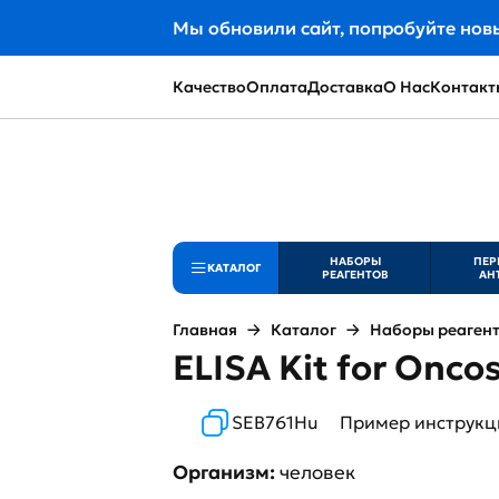
Мы обновили сайт, попробуйте нов
Качество
Оплата
Доставка
О Нас
Контакт
НАБОРЫ
ПЕР
КАТАЛОГ
РЕАГЕНТОВ
АН
Главная
Каталог
Наборы реаген
ELISA Kit for Onco
SEB761Hu
Пример инструкц
Организм:
человек