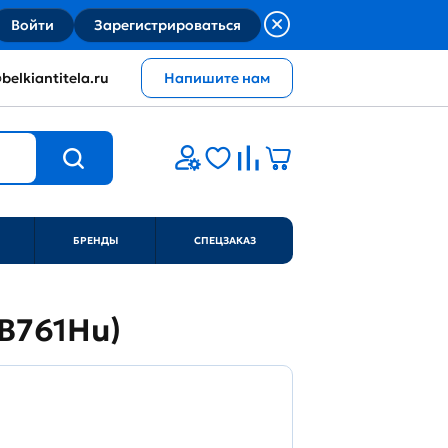
Войти
Зарегистрироваться
belkiantitela.ru
Напишите нам
БРЕНДЫ
СПЕЦЗАКАЗ
EB761Hu)