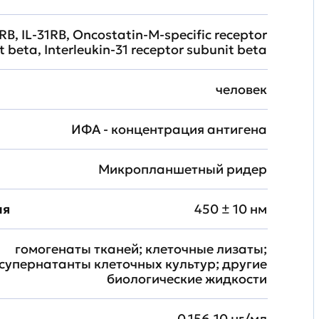
B, IL-31RB, Oncostatin-M-specific receptor
t beta, Interleukin-31 receptor subunit beta
человек
ИФА - концентрация антигена
Микропланшетный ридер
ия
450 ± 10 нм
гомогенаты тканей; клеточные лизаты;
супернатанты клеточных культур; другие
биологические жидкости
0.156-10 нг/мл