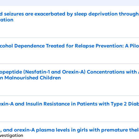
d seizures are exacerbated by sleep deprivation throug
ration
lcohol Dependence Treated for Relapse Prevention: A Pil
ropeptide (Nesfatin-1 and Orexin-A) Concentrations wit
in Malnourished Children
ol
in-A and Insulin Resistance in Patients with Type 2 Diab
-1, and orexin-A plasma levels in girls with premature the
Investigation