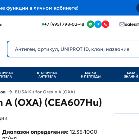
ые функции в
личном кабинете!
ы
+7 (495) 798-02-48
sales@
ВИЧНЫЕ
ВТОРИЧНЫЕ
БЕЛКИ
БАЗА
ТИТЕЛА
АНТИТЕЛА
И ПЕПТИДЫ
ЗНАНИЙ
тов
ELISA Kit for Orexin A (OXA)
in A (OXA) (CEA607Hu)
ции
Диапазон определения:
12.35-1000
пг/мл