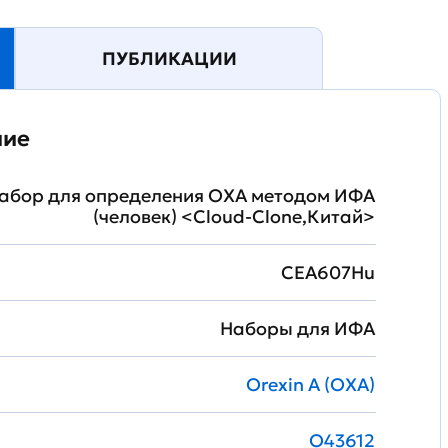
ПУБЛИКАЦИИ
ние
абор для определения OXA методом ИФА
(человек) <Cloud-Clone,Китай>
CEA607Hu
Наборы для ИФА
Orexin A (OXA)
O43612