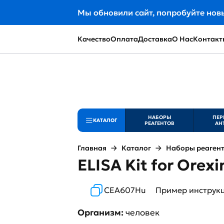
Мы обновили сайт, попробуйте нов
Качество
Оплата
Доставка
О Нас
Контакт
НАБОРЫ
ПЕР
КАТАЛОГ
РЕАГЕНТОВ
АН
Главная
Каталог
Наборы реаген
ELISA Kit for Orex
CEA607Hu
Пример инструк
Организм:
человек