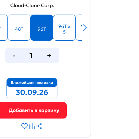
Cloud-Clone Corp.
33642
96T x
96T x
T
48T
96T
5
10
Figure. Standard curve
Ближайшая поставка
30.09.26