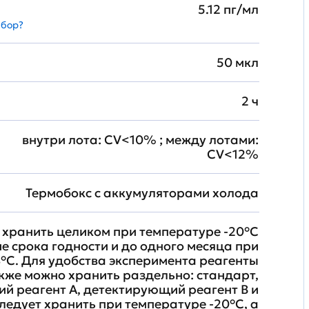
5.12 пг/мл
абор?
50 мкл
2 ч
внутри лота: CV<10% ; между лотами:
CV<12%
Термобокс с аккумуляторами холода
хранить целиком при температуре -20°C
ие срока годности и до одного месяца при
°C. Для удобства эксперимента реагенты
кже можно хранить раздельно: стандарт,
й реагент A, детектирующий реагент B и
ледует хранить при температуре -20°C, а