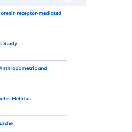
h orexin receptor-mediated
ot Study
h Anthropometric and
etes Mellitus
larche