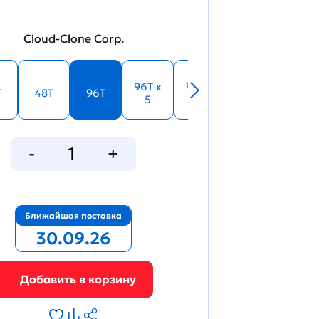
Cloud-Clone Corp.
96T x
96T x
T
48T
96T
5
10
Ближайшая поставка
30.09.26