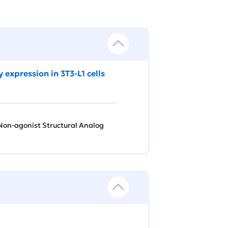
xpression in 3T3‐L1 cells
Non-agonist Structural Analog