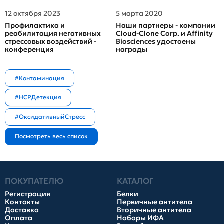
12 октября 2023
5 марта 2020
Профилактика и
Наши партнеры - компании
реабилитация негативных
Cloud-Clone Corp. и Affinity
стрессовых воздействий -
Biosciences удостоены
конференция
награды
#Контаминация
#HCPДетекция
#ОксидативныйСтресс
ПОКУПАТЕЛЮ
КАТАЛОГ
Регистрация
Белки
Контакты
Первичные антитела
Доставка
Вторичные антитела
Оплата
Наборы ИФА