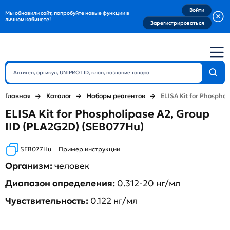
Войти
Мы обновили сайт, попробуйте новые функции в
личном кабинете!
Зарегистрироваться
Главная
Каталог
Наборы реагентов
ELISA Kit for Phosphol
ELISA Kit for Phospholipase A2, Group
IID (PLA2G2D) (SEB077Hu)
SEB077Hu
Пример инструкции
Организм:
человек
Диапазон определения:
0.312-20 нг/мл
Чувствительность:
0.122 нг/мл