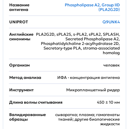
Название
Phospholipase A2, Group IID
антигена
(PLA2G2D)
UNIPROT
Q9UNK4
Английские
PLA2G2D, sPLA2S, s-PLA2, sPLA2, SPLASH,
синонимы
Secreted Phospholipase A2,
Phosphatidylcholine 2-acylhydrolase 2D,
Secretory-type PLA, stroma-associated
homolog
Организм
человек
Метод анализа
ИФА - концентрация антигена
Инструмент
Микропланшетный ридер
Длина волны считывания
450 ± 10 нм
Валидированные
сыворотка; плазма; гомогенаты
образцы
тканей; другие биологические
жидкости