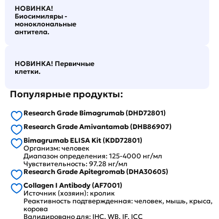
НОВИНКА!
Биосимиляры -
моноклональные
антитела.
НОВИНКА! Первичные
клетки.
Популярные продукты:
Research Grade Bimagrumab (DHD72801)
Research Grade Amivantamab (DHB86907)
Bimagrumab ELISA Kit (KDD72801)
Организм: человек
Диапазон определения: 125-4000 нг/мл
Чувствительность: 97.28 нг/мл
Research Grade Apitegromab (DHA30605)
Collagen I Antibody (AF7001)
Источник (хозяин): кролик
Реактивность подтвержденная: человек, мышь, крыса,
корова
Валидировано для: IHC, WB, IF, ICC