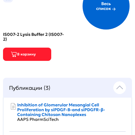
Весь
список
IS007-2 Lysis Buffer 2 (IS007-
2)
Публикации (3)
Inhibition of Glomerular Mesangial Cell
Proliferation by siPDGF-B-and siPDGFR-β-
Containing Chitosan Nanoplexes
AAPS PharmSciTech