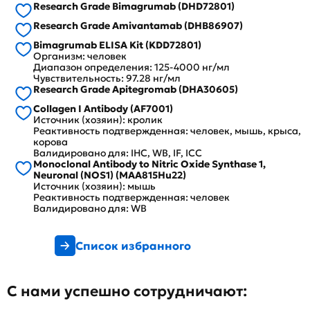
Research Grade Bimagrumab (DHD72801)
Research Grade Amivantamab (DHB86907)
Bimagrumab ELISA Kit (KDD72801)
Организм: человек
Диапазон определения: 125-4000 нг/мл
Чувствительность: 97.28 нг/мл
Research Grade Apitegromab (DHA30605)
Collagen I Antibody (AF7001)
Источник (хозяин): кролик
Реактивность подтвержденная: человек, мышь, крыса,
корова
Валидировано для: IHC, WB, IF, ICC
Monoclonal Antibody to Nitric Oxide Synthase 1,
Neuronal (NOS1) (MAA815Hu22)
Источник (хозяин): мышь
Реактивность подтвержденная: человек
Валидировано для: WB
Список избранного
С нами успешно сотрудничают: