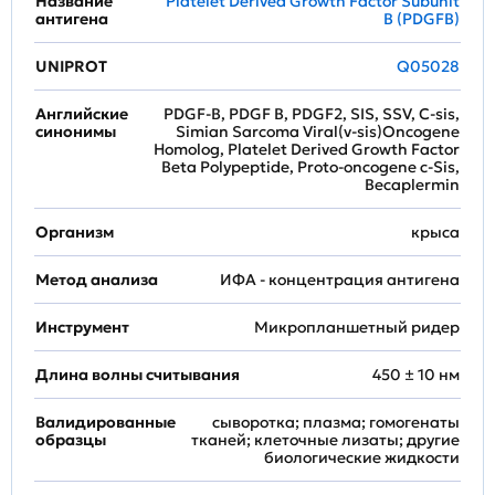
Название
Platelet Derived Growth Factor Subunit
антигена
B (PDGFB)
UNIPROT
Q05028
Английские
PDGF-B, PDGF B, PDGF2, SIS, SSV, C-sis,
синонимы
Simian Sarcoma Viral(v-sis)Oncogene
Homolog, Platelet Derived Growth Factor
Beta Polypeptide, Proto-oncogene c-Sis,
Becaplermin
Организм
крыса
Метод анализа
ИФА - концентрация антигена
Инструмент
Микропланшетный ридер
Длина волны считывания
450 ± 10 нм
Валидированные
сыворотка; плазма; гомогенаты
образцы
тканей; клеточные лизаты; другие
биологические жидкости