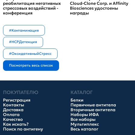
реабилитация негативных
Cloud-Clone Corp. и Affinity
стрессовых воздействий -
Biosciences удостоены
конференция
награды
#Контаминация
#HCPДетекция
#ОксидативныйСтресс
ПОКУПАТЕЛЮ
КАТАЛОГ
Регистрация
Белки
Контакты
Первичные антитела
Доставка
Вторичные антитела
Оплата
Наборы ИФА
Качество
Все наборы
Как искать?
Мультиплекс
Поиск по антигену
Весь каталог