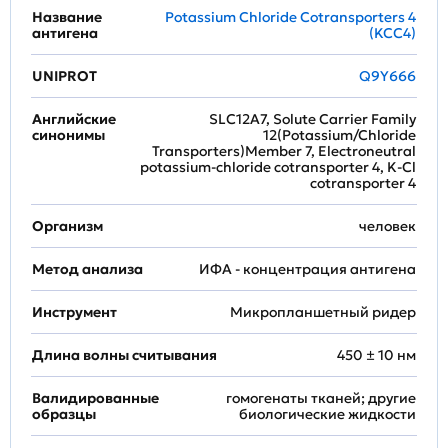
Название
Potassium Chloride Cotransporters 4
антигена
(KCC4)
UNIPROT
Q9Y666
Английские
SLC12A7, Solute Carrier Family
синонимы
12(Potassium/Chloride
Transporters)Member 7, Electroneutral
potassium-chloride cotransporter 4, K-Cl
cotransporter 4
Организм
человек
Метод анализа
ИФА - концентрация антигена
Инструмент
Микропланшетный ридер
Длина волны считывания
450 ± 10 нм
Валидированные
гомогенаты тканей; другие
образцы
биологические жидкости