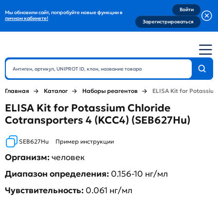
Войти
Мы обновили сайт, попробуйте новые функции в
личном кабинете!
Зарегистрироваться
Главная
Каталог
Наборы реагентов
ELISA Kit for Potassiu
ELISA Kit for Potassium Chloride
Cotransporters 4 (KCC4) (SEB627Hu)
SEB627Hu
Пример инструкции
Организм:
человек
Диапазон определения:
0.156-10 нг/мл
Чувствительность:
0.061 нг/мл