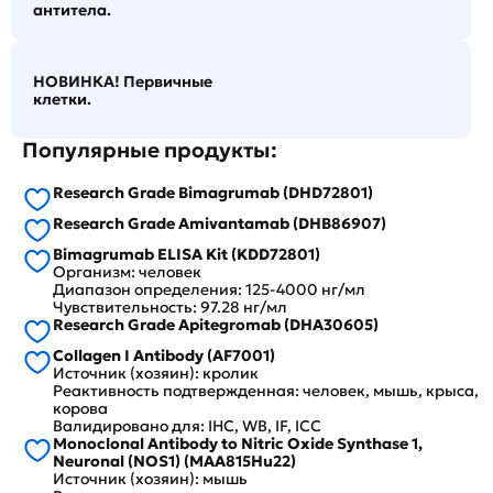
антитела.
НОВИНКА! Первичные
клетки.
Популярные продукты:
Research Grade Bimagrumab (DHD72801)
Research Grade Amivantamab (DHB86907)
Bimagrumab ELISA Kit (KDD72801)
Организм: человек
Диапазон определения: 125-4000 нг/мл
Чувствительность: 97.28 нг/мл
Research Grade Apitegromab (DHA30605)
Collagen I Antibody (AF7001)
Источник (хозяин): кролик
Реактивность подтвержденная: человек, мышь, крыса,
корова
Валидировано для: IHC, WB, IF, ICC
Monoclonal Antibody to Nitric Oxide Synthase 1,
Neuronal (NOS1) (MAA815Hu22)
Источник (хозяин): мышь