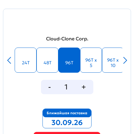
Cloud-Clone Corp.
96T x
96T x
24T
48T
96T
5
10
Ближайшая поставка
30.09.26