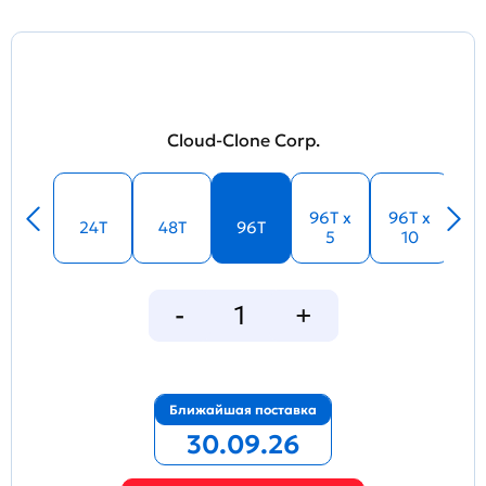
Cloud-Clone Corp.
96T x
96T x
24T
48T
96T
5
10
Ближайшая поставка
30.09.26