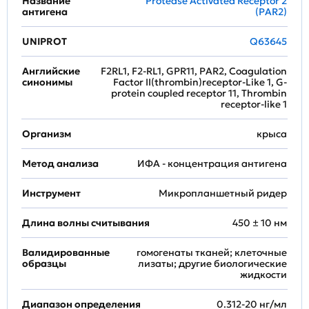
Название
Protease Activated Receptor 2
антигена
(PAR2)
UNIPROT
Q63645
Английские
F2RL1, F2-RL1, GPR11, PAR2, Coagulation
синонимы
Factor II(thrombin)receptor-Like 1, G-
protein coupled receptor 11, Thrombin
receptor-like 1
Организм
крыса
Метод анализа
ИФА - концентрация антигена
Инструмент
Микропланшетный ридер
Длина волны считывания
450 ± 10 нм
Валидированные
гомогенаты тканей; клеточные
образцы
лизаты; другие биологические
жидкости
Диапазон определения
0.312-20 нг/мл