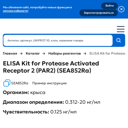
Войти
Мы обновили сайт, попробуйте новые функции в
личном кабинете!
Зарегистрироваться
Главная
Каталог
Наборы реагентов
ELISA Kit for Protease
ELISA Kit for Protease Activated
Receptor 2 (PAR2) (SEA852Ra)
SEA852Ra
Пример инструкции
Организм:
крыса
Диапазон определения:
0.312-20 нг/мл
Чувствительность:
0.125 нг/мл