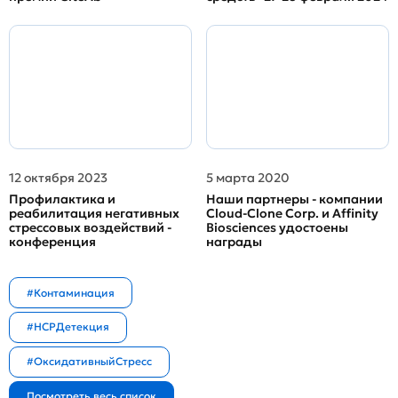
12 октября 2023
5 марта 2020
Профилактика и
Наши партнеры - компании
реабилитация негативных
Cloud-Clone Corp. и Affinity
стрессовых воздействий -
Biosciences удостоены
конференция
награды
#Контаминация
#HCPДетекция
#ОксидативныйСтресс