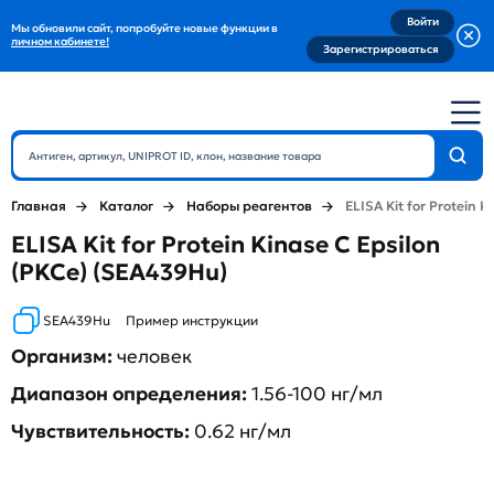
Войти
Мы обновили сайт, попробуйте новые функции в
личном кабинете!
Зарегистрироваться
Главная
Каталог
Наборы реагентов
ELISA Kit for Protein K
ELISA Kit for Protein Kinase C Epsilon
(PKCe) (SEA439Hu)
SEA439Hu
Пример инструкции
Организм:
человек
Диапазон определения:
1.56-100 нг/мл
Чувствительность:
0.62 нг/мл