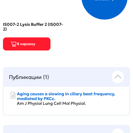
IS007-2 Lysis Buffer 2 (IS007-
2)
Публикации (1)
Aging causes a slowing in ciliary beat frequency,
mediated by PKCε.
Am J Physiol Lung Cell Mol Physiol.