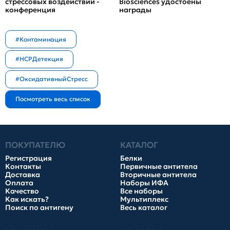
стрессовых воздействий -
Biosciences удостоены
конференция
награды
#Контаминация
#HCPДетекция
#ОксидативныйСтресс
ПОКУПАТЕЛЮ
КАТАЛОГ
Регистрация
Белки
Контакты
Первичные антитела
Доставка
Вторичные антитела
Оплата
Наборы ИФА
Качество
Все наборы
Как искать?
Мультиплекс
Поиск по антигену
Весь каталог