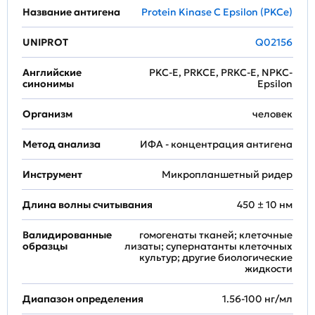
Название антигена
Protein Kinase C Epsilon (PKCe)
UNIPROT
Q02156
Английские
PKC-E, PRKCE, PRKC-E, NPKC-
синонимы
Epsilon
Организм
человек
Метод анализа
ИФА - концентрация антигена
Инструмент
Микропланшетный ридер
Длина волны считывания
450 ± 10 нм
Валидированные
гомогенаты тканей; клеточные
образцы
лизаты; супернатанты клеточных
культур; другие биологические
жидкости
Диапазон определения
1.56-100 нг/мл