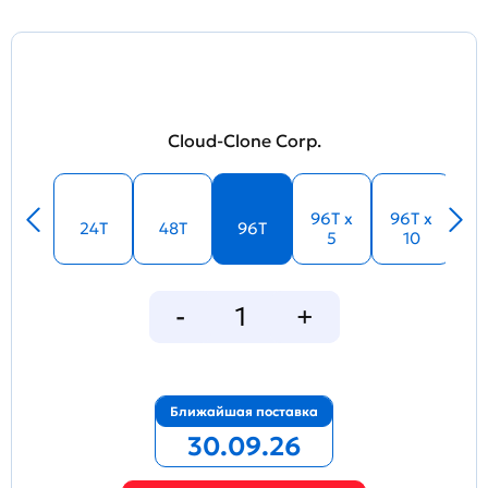
Cloud-Clone Corp.
96T x
96T x
24T
48T
96T
5
10
Ближайшая поставка
30.09.26