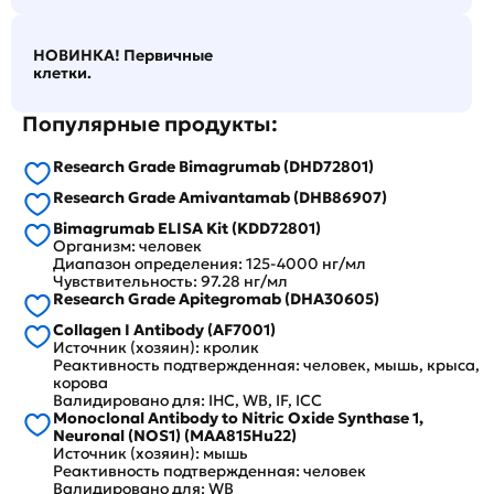
НОВИНКА! Первичные
клетки.
Популярные продукты:
Research Grade Bimagrumab (DHD72801)
Research Grade Amivantamab (DHB86907)
Bimagrumab ELISA Kit (KDD72801)
Организм: человек
Диапазон определения: 125-4000 нг/мл
Чувствительность: 97.28 нг/мл
Research Grade Apitegromab (DHA30605)
Collagen I Antibody (AF7001)
Источник (хозяин): кролик
Реактивность подтвержденная: человек, мышь, крыса,
корова
Валидировано для: IHC, WB, IF, ICC
Monoclonal Antibody to Nitric Oxide Synthase 1,
Neuronal (NOS1) (MAA815Hu22)
Источник (хозяин): мышь
Реактивность подтвержденная: человек
Валидировано для: WB