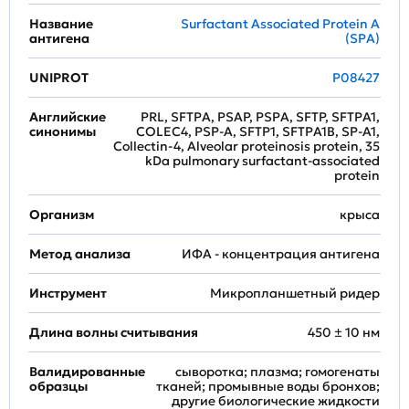
Название
Surfactant Associated Protein A
антигена
(SPA)
UNIPROT
P08427
Английские
PRL, SFTPA, PSAP, PSPA, SFTP, SFTPA1,
синонимы
COLEC4, PSP-A, SFTP1, SFTPA1B, SP-A1,
Collectin-4, Alveolar proteinosis protein, 35
kDa pulmonary surfactant-associated
protein
Организм
крыса
Метод анализа
ИФА - концентрация антигена
Инструмент
Микропланшетный ридер
Длина волны считывания
450 ± 10 нм
Валидированные
сыворотка; плазма; гомогенаты
образцы
тканей; промывные воды бронхов;
другие биологические жидкости