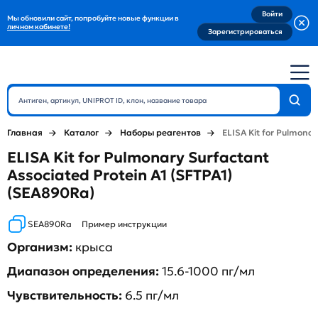
Войти
Мы обновили сайт, попробуйте новые функции в
личном кабинете!
Зарегистрироваться
Главная
Каталог
Наборы реагентов
ELISA Kit for Pulmonar
ELISA Kit for Pulmonary Surfactant
Associated Protein A1 (SFTPA1)
(SEA890Ra)
SEA890Ra
Пример инструкции
Организм:
крыса
Диапазон определения:
15.6-1000 пг/мл
Чувствительность:
6.5 пг/мл