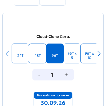
Cloud-Clone Corp.
96T x
96T x
24T
48T
96T
5
10
Ближайшая поставка
30.09.26