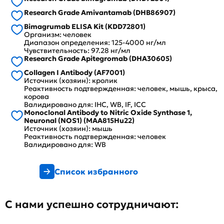
Research Grade Amivantamab (DHB86907)
Bimagrumab ELISA Kit (KDD72801)
Организм: человек
Диапазон определения: 125-4000 нг/мл
Чувствительность: 97.28 нг/мл
Research Grade Apitegromab (DHA30605)
Collagen I Antibody (AF7001)
Источник (хозяин): кролик
Реактивность подтвержденная: человек, мышь, крыса,
корова
Валидировано для: IHC, WB, IF, ICC
Monoclonal Antibody to Nitric Oxide Synthase 1,
Neuronal (NOS1) (MAA815Hu22)
Источник (хозяин): мышь
Реактивность подтвержденная: человек
Валидировано для: WB
Список избранного
С нами успешно сотрудничают: