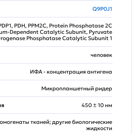
Q9P0J1
PDP1, PDH, PPM2C, Protein Phosphatase 2C
m-Dependent Catalytic Subunit, Pyruvate
rogenase Phosphatase Catalytic Subunit 1
человек
ИФА - концентрация антигена
Микропланшетный ридер
ия
450 ± 10 нм
гомогенаты тканей; другие биологические
жидкости