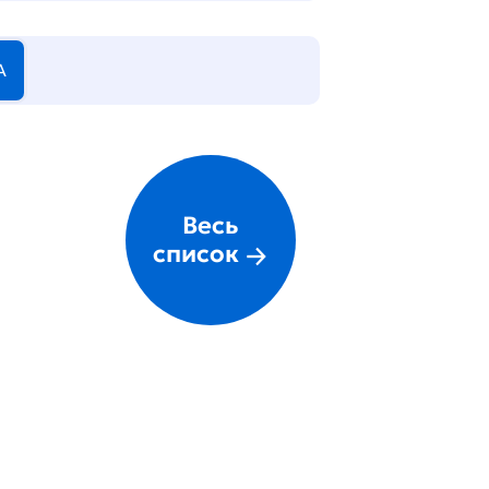
А
Весь
список