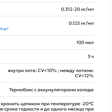
0.312-20 нг/мл
0.125 нг/мл
абор?
100 мкл
3 ч
внутри лота: CV<10% ; между лотами:
CV<12%
Термобокс с аккумуляторами холода
хранить целиком при температуре -20°C
ие срока годности и до одного месяца при