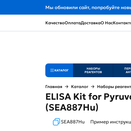
Мы обновили сайт, попробуйте нов
Качество
Оплата
Доставка
О Нас
Контакт
НАБОРЫ
ПЕР
КАТАЛОГ
РЕАГЕНТОВ
АН
Главная
Каталог
Наборы реаген
ELISA Kit for Pyr
(SEA887Hu)
SEA887Hu
Пример инструк