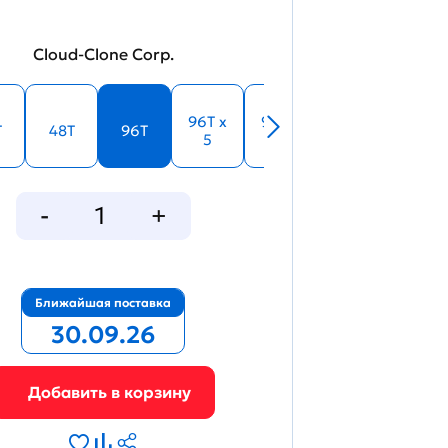
Cloud-Clone Corp.
96T x
96T x
T
48T
96T
5
10
Ближайшая поставка
30.09.26