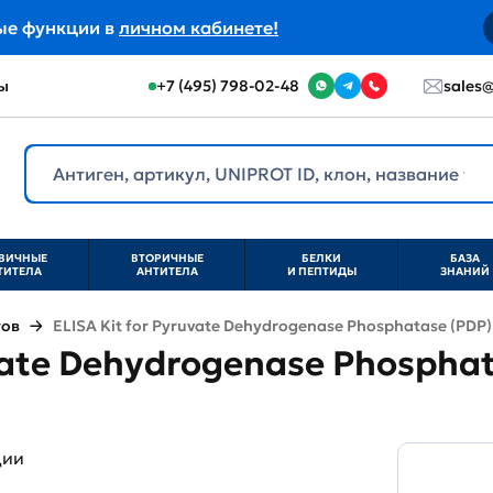
ые функции в
личном кабинете!
ы
+7 (495) 798-02-48
sales@
ВИЧНЫЕ
ВТОРИЧНЫЕ
БЕЛКИ
БАЗА
ТИТЕЛА
АНТИТЕЛА
И ПЕПТИДЫ
ЗНАНИЙ
тов
ELISA Kit for Pyruvate Dehydrogenase Phosphatase (PDP)
uvate Dehydrogenase Phosphat
ции