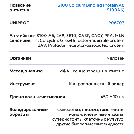
Название
S100 Calcium Binding Protein A6
антигена
(S100A6)
UNIPROT
P06703
Английские
S100-A6, 2A9, 5B10, CABP, CACY, PRA, MLN
синонимы
4, Calcyclin, Growth factor-inducible protein
2A9, Prolactin receptor-associated protein
Организм
человек
Метод анализа
ИФА - концентрация антигена
Инструмент
Микропланшетный ридер
Длина волны считывания
450 ± 10 нм
Валидированные
сыворотка; плазма; гомогенаты
образцы
тканей; клеточные лизаты;
супернатанты клеточных культур;
другие биологические жидкости