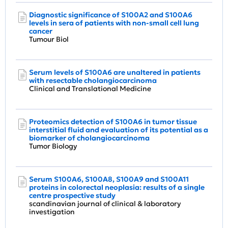
Diagnostic significance of S100A2 and S100A6
levels in sera of patients with non-small cell lung
cancer
Tumour Biol
Serum levels of S100A6 are unaltered in patients
with resectable cholangiocarcinoma
Clinical and Translational Medicine
Proteomics detection of S100A6 in tumor tissue
interstitial fluid and evaluation of its potential as a
biomarker of cholangiocarcinoma
Tumor Biology
Serum S100A6, S100A8, S100A9 and S100A11
proteins in colorectal neoplasia: results of a single
centre prospective study
scandinavian journal of clinical & laboratory
investigation