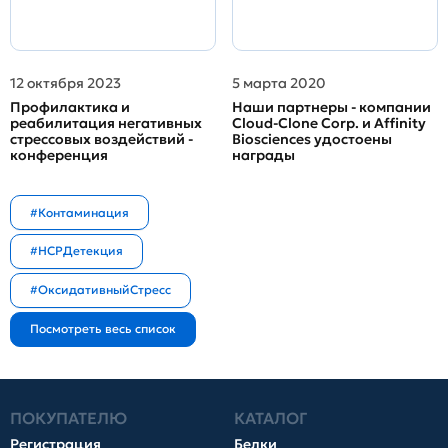
12 октября 2023
5 марта 2020
Профилактика и
Наши партнеры - компании
реабилитация негативных
Cloud-Clone Corp. и Affinity
стрессовых воздействий -
Biosciences удостоены
конференция
награды
#Контаминация
#HCPДетекция
#ОксидативныйСтресс
ПОКУПАТЕЛЮ
КАТАЛОГ
Регистрация
Белки