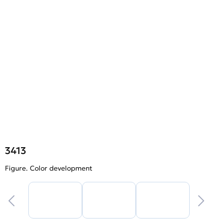
3413
Figure. Color development
F