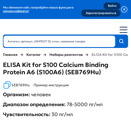
Войти
Мы обновили сайт, попробуйте новые функции в
личном кабинете!
Зарегистрироваться
Главная
Каталог
Наборы реагентов
ELISA Kit for S100 Cal
ELISA Kit for S100 Calcium Binding
Protein A6 (S100A6) (SEB769Hu)
SEB769Hu
Пример инструкции
Организм:
человек
Диапазон определения:
78-5000 пг/мл
Чувствительность:
30 пг/мл