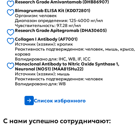
Research Grade Amivantamab (DHB86907)
Bimagrumab ELISA Kit (KDD72801)
Организм: человек
Диапазон определения: 125-4000 нг/мл
Чувствительность: 97.28 нг/мл
Research Grade Apitegromab (DHA30605)
Collagen I Antibody (AF7001)
Источник (хозяин): кролик
Реактивность подтвержденная: человек, мышь, крыса,
корова
Валидировано для: IHC, WB, IF, ICC
Monoclonal Antibody to Nitric Oxide Synthase 1,
Neuronal (NOS1) (MAA815Hu22)
Источник (хозяин): мышь
Реактивность подтвержденная: человек
Валидировано для: WB
Список избранного
С нами успешно сотрудничают: