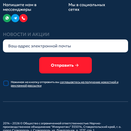
Напишите нам в
Мы в социальных
мессенджеры
сетях
НОВОСТИ И АКЦИИ
Отправить
Нажимая на кнопку отправить
вы
соглашаетесь на получение
новостной и
рекламной рассылки
2014 – 2026 ©
Общество с ограниченной ответственностью Научно-
производственное объединение "Иммунотэкс"
355014, Ставропольский край, г. о.
город Ставрополь, г. Ставрополь, ул. Доваторцев, д. 177Г, стр. 1