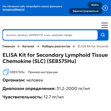
Войти
Мы обновили сайт, попробуйте новые функции в
личном кабинете!
Зарегистрироваться
Главная
Каталог
Наборы реагентов
ELISA Kit for Seconda
ELISA Kit for Secondary Lymphoid Tissue
Chemokine (SLC) (SEB575Hu)
SEB575Hu
Пример инструкции
Организм:
человек
Диапазон определения:
31.2-2000 пг/мл
Чувствительность:
12.7 пг/мл