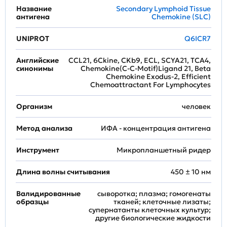
Название
Secondary Lymphoid Tissue
антигена
Chemokine (SLC)
UNIPROT
Q6ICR7
Английские
CCL21, 6Ckine, CKb9, ECL, SCYA21, TCA4,
синонимы
Chemokine(C-C-Motif)Ligand 21, Beta
Chemokine Exodus-2, Efficient
Chemoattractant For Lymphocytes
Организм
человек
Метод анализа
ИФА - концентрация антигена
Инструмент
Микропланшетный ридер
Длина волны считывания
450 ± 10 нм
Валидированные
сыворотка; плазма; гомогенаты
образцы
тканей; клеточные лизаты;
супернатанты клеточных культур;
другие биологические жидкости