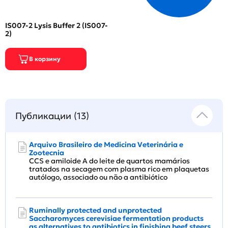
IS007-2 Lysis Buffer 2 (IS007-
2)
Публикации (13)
Arquivo Brasileiro de Medicina Veterinária e
Zootecnia
CCS e amiloide A do leite de quartos mamários
tratados na secagem com plasma rico em plaquetas
autólogo, associado ou não a antibiótico
Ruminally protected and unprotected
Saccharomyces cerevisiae fermentation products
as alternatives to antibiotics in finishing beef steers