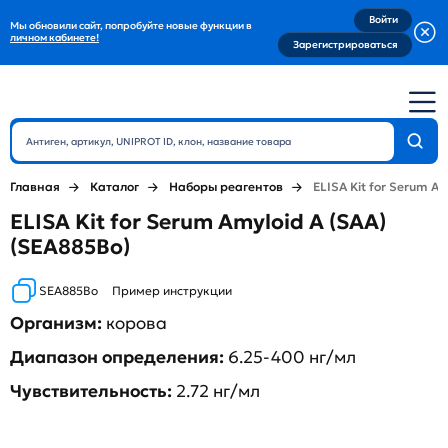
Войти
Мы обновили сайт, попробуйте новые функции в
личном кабинете!
Зарегистрироваться
Главная
Каталог
Наборы реагентов
ELISA Kit for Serum Am
ELISA Kit for Serum Amyloid A (SAA)
(SEA885Bo)
SEA885Bo
Пример инструкции
Организм:
корова
Диапазон определения:
6.25-400 нг/мл
Чувствительность:
2.72 нг/мл