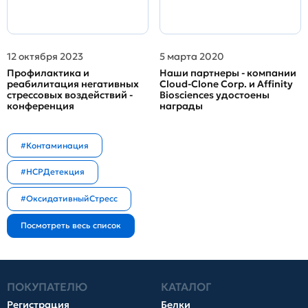
12 октября 2023
5 марта 2020
Профилактика и
Наши партнеры - компании
реабилитация негативных
Cloud-Clone Corp. и Affinity
стрессовых воздействий -
Biosciences удостоены
конференция
награды
#Контаминация
#HCPДетекция
#ОксидативныйСтресс
ПОКУПАТЕЛЮ
КАТАЛОГ
Регистрация
Белки