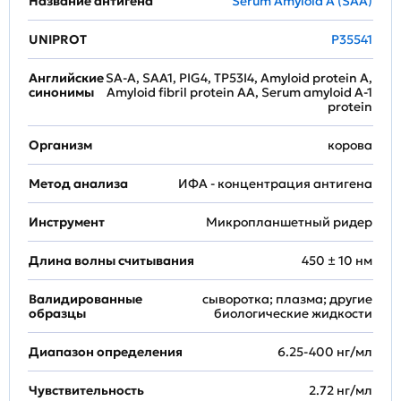
Название антигена
Serum Amyloid A (SAA)
UNIPROT
P35541
Английские
SA-A, SAA1, PIG4, TP53I4, Amyloid protein A,
синонимы
Amyloid fibril protein AA, Serum amyloid A-1
protein
Организм
корова
Метод анализа
ИФА - концентрация антигена
Инструмент
Микропланшетный ридер
Длина волны считывания
450 ± 10 нм
Валидированные
сыворотка; плазма; другие
образцы
биологические жидкости
Диапазон определения
6.25-400 нг/мл
Чувствительность
2.72 нг/мл