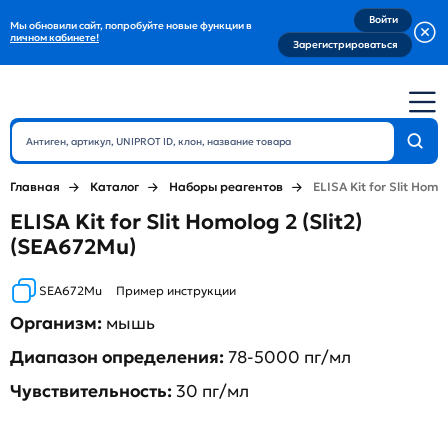
Войти
Мы обновили сайт, попробуйте новые функции в
личном кабинете!
Зарегистрироваться
Главная
Каталог
Наборы реагентов
ELISA Kit for Slit Homol
ELISA Kit for Slit Homolog 2 (Slit2)
(SEA672Mu)
SEA672Mu
Пример инструкции
Организм:
мышь
Диапазон определения:
78-5000 пг/мл
Чувствительность:
30 пг/мл