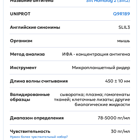
Название антигена
Slit Homolog 2 (Slit2)
UNIPROT
Q9R1B9
Английские синонимы
SLIL3
Организм
мышь
Метод анализа
ИФА - концентрация антигена
Инструмент
Микропланшетный ридер
Длина волны считывания
450 ± 10 нм
Валидированные
сыворотка; плазма; гомогенаты
образцы
тканей; клеточные лизаты; другие
биологические жидкости
Диапазон определения
78-5000 пг/мл
Чувствительность
30 пг/мл
Нужен более чувствительный набор?