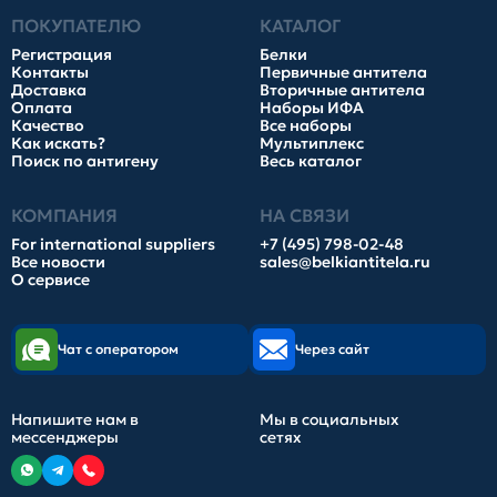
ПОКУПАТЕЛЮ
КАТАЛОГ
Регистрация
Белки
Контакты
Первичные антитела
Доставка
Вторичные антитела
Оплата
Наборы ИФА
Качество
Все наборы
Как искать?
Мультиплекс
Поиск по антигену
Весь каталог
КОМПАНИЯ
НА СВЯЗИ
For international suppliers
+7 (495) 798-02-48
Все новости
sales@belkiantitela.ru
О сервисе
Чат с оператором
Через сайт
Напишите нам в
Мы в социальных
мессенджеры
сетях