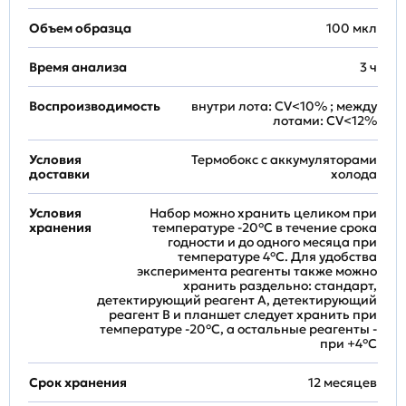
Объем образца
100 мкл
Время анализа
3 ч
Воспроизводимость
внутри лота: CV<10% ; между
лотами: CV<12%
Условия
Термобокс с аккумуляторами
доставки
холода
Условия
Набор можно хранить целиком при
хранения
температуре -20°C в течение срока
годности и до одного месяца при
температуре 4°C. Для удобства
эксперимента реагенты также можно
хранить раздельно: стандарт,
детектирующий реагент A, детектирующий
реагент B и планшет следует хранить при
температуре -20°C, а остальные реагенты -
при +4°С
Срок хранения
12 месяцев