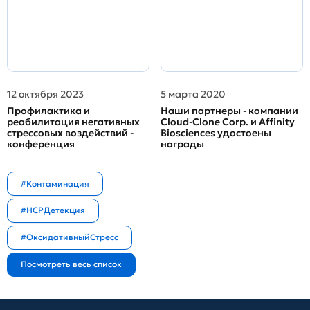
12 октября 2023
5 марта 2020
Профилактика и
Наши партнеры - компании
реабилитация негативных
Cloud-Clone Corp. и Affinity
стрессовых воздействий -
Biosciences удостоены
конференция
награды
#Контаминация
#HCPДетекция
#ОксидативныйСтресс