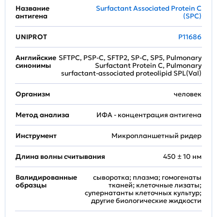
Название
Surfactant Associated Protein C
антигена
(SPC)
UNIPROT
P11686
Английские
SFTPC, PSP-C, SFTP2, SP-C, SP5, Pulmonary
синонимы
Surfactant Protein C, Pulmonary
surfactant-associated proteolipid SPL(Val)
Организм
человек
Метод анализа
ИФА - концентрация антигена
Инструмент
Микропланшетный ридер
Длина волны считывания
450 ± 10 нм
Валидированные
сыворотка; плазма; гомогенаты
образцы
тканей; клеточные лизаты;
супернатанты клеточных культур;
другие биологические жидкости