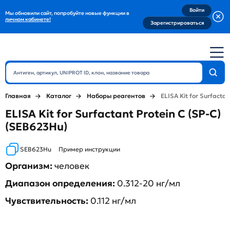
Войти
Мы обновили сайт, попробуйте новые функции в
личном кабинете!
Зарегистрироваться
Главная
Каталог
Наборы реагентов
ELISA Kit for Surfactan
ELISA Kit for Surfactant Protein C (SP-C)
(SEB623Hu)
SEB623Hu
Пример инструкции
Организм:
человек
Диапазон определения:
0.312-20 нг/мл
Чувствительность:
0.112 нг/мл