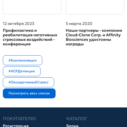
12 октября 2023
5 марта 2020
Профилактика и
Наши партнеры - компании
реабилитация негативных
Cloud-Clone Corp. и Affinity
стрессовых воздействий -
Biosciences удостоены
конференция
награды
#Контаминация
#HCPДетекция
#ОксидативныйСтресс
ПОКУПАТЕЛЮ
КАТАЛОГ
Регистрация
Белки