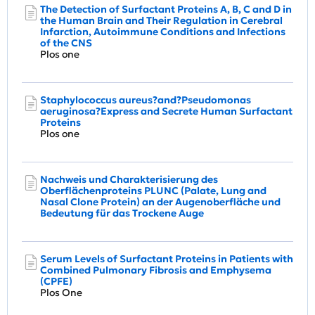
The Detection of Surfactant Proteins A, B, C and D in
the Human Brain and Their Regulation in Cerebral
Infarction, Autoimmune Conditions and Infections
of the CNS
Plos one
Staphylococcus aureus?and?Pseudomonas
aeruginosa?Express and Secrete Human Surfactant
Proteins
Plos one
Nachweis und Charakterisierung des
Oberflächenproteins PLUNC (Palate, Lung and
Nasal Clone Protein) an der Augenoberfläche und
Bedeutung für das Trockene Auge
Serum Levels of Surfactant Proteins in Patients with
Combined Pulmonary Fibrosis and Emphysema
(CPFE)
Plos One