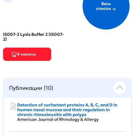
Весь
список
IS007-2 Lysis Buffer 2 (IS007-
2)
Публикации (10)
Detection of surfactant proteins A, B, C, and D in
human nasal mucosa and their regulation in
chronic rhinosinusitis with polyps
American Journal of Rhinology & Allergy