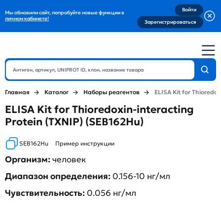
Войти
Мы обновили сайт, попробуйте новые функции в
личном кабинете!
Зарегистрироваться
Главная
Каталог
Наборы реагентов
ELISA Kit for Thioredox
ELISA Kit for Thioredoxin-interacting
Protein (TXNIP) (SEB162Hu)
SEB162Hu
Пример инструкции
Организм:
человек
Диапазон определения:
0.156-10 нг/мл
Чувствительность:
0.056 нг/мл