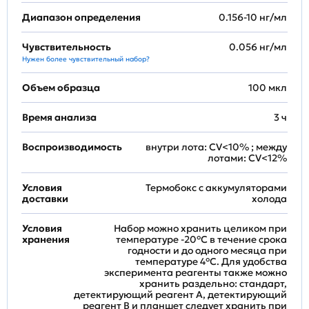
Диапазон определения
0.156-10 нг/мл
Чувствительность
0.056 нг/мл
Нужен более чувствительный набор?
Объем образца
100 мкл
Время анализа
3 ч
Воспроизводимость
внутри лота: CV<10% ; между
лотами: CV<12%
Условия
Термобокс с аккумуляторами
доставки
холода
Условия
Набор можно хранить целиком при
хранения
температуре -20°C в течение срока
годности и до одного месяца при
температуре 4°C. Для удобства
эксперимента реагенты также можно
хранить раздельно: стандарт,
детектирующий реагент A, детектирующий
реагент B и планшет следует хранить при