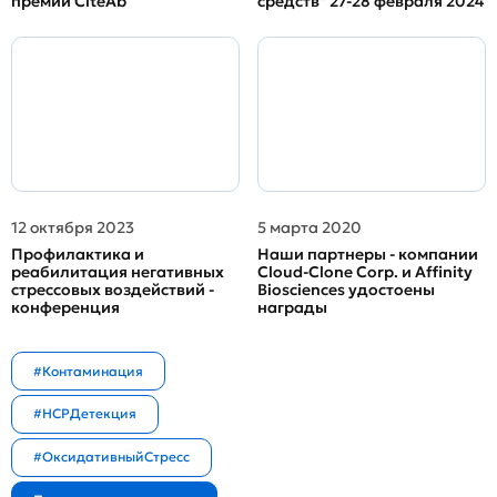
премии CiteAb
средств" 27-28 февраля 2024
12 октября 2023
5 марта 2020
Профилактика и
Наши партнеры - компании
реабилитация негативных
Cloud-Clone Corp. и Affinity
стрессовых воздействий -
Biosciences удостоены
конференция
награды
#Контаминация
#HCPДетекция
#ОксидативныйСтресс