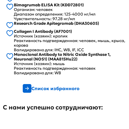
Bimagrumab ELISA Kit (KDD72801)
Организм: человек
Диапазон определения: 125-4000 нг/мл
Чувствительность: 97.28 нг/мл
Research Grade Apitegromab (DHA30605)
Collagen I Antibody (AF7001)
Источник (хозяин): кролик
Реактивность подтвержденная: человек, мышь, крыса,
корова
Валидировано для: IHC, WB, IF, ICC
Monoclonal Antibody to Nitric Oxide Synthase 1,
Neuronal (NOS1) (MAA815Hu22)
Источник (хозяин): мышь
Реактивность подтвержденная: человек
Валидировано для: WB
Список избранного
С нами успешно сотрудничают: