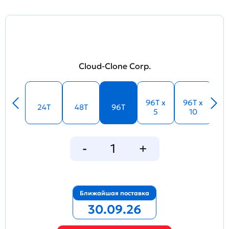
Cloud-Clone Corp.
96T x
96T x
24T
48T
96T
5
10
Ближайшая поставка
30.09.26