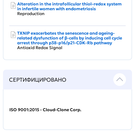
Alteration in the intrafollicular thiol–redox system
in infertile women with endometriosis
Reproduction
TXNIP exacerbates the senescence and ageing-
related dysfunction of β-cells by inducing cell cycle
arrest through p38-p16/p21-CDK-Rb pathway
Antioxid Redox Signal
СЕРТИФИЦИРОВАНО
ISO 9001:2015 - Cloud-Clone Corp.