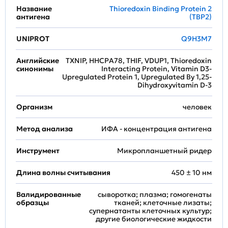
Название
Thioredoxin Binding Protein 2
антигена
(TBP2)
UNIPROT
Q9H3M7
Английские
TXNIP, HHCPA78, THIF, VDUP1, Thioredoxin
синонимы
Interacting Protein, Vitamin D3-
Upregulated Protein 1, Upregulated By 1,25-
Dihydroxyvitamin D-3
Организм
человек
Метод анализа
ИФА - концентрация антигена
Инструмент
Микропланшетный ридер
Длина волны считывания
450 ± 10 нм
Валидированные
сыворотка; плазма; гомогенаты
образцы
тканей; клеточные лизаты;
супернатанты клеточных культур;
другие биологические жидкости