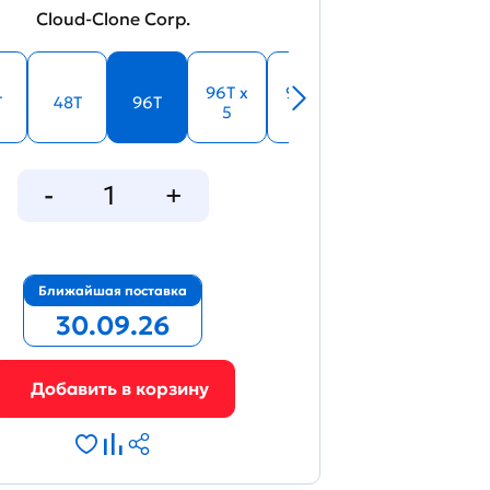
Cloud-Clone Corp.
96T x
96T x
T
48T
96T
5
10
Ближайшая поставка
30.09.26