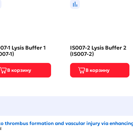
07-1 Lysis Buffer 1
IS007-2 Lysis Buffer 2
007-1)
(IS007-2)
o thrombus formation and vascular injury via enhancing 
iol