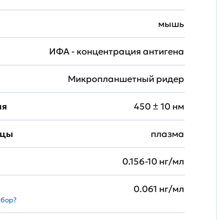
мышь
ИФА - концентрация антигена
Микропланшетный ридер
ия
450 ± 10 нм
зцы
плазма
0.156-10 нг/мл
0.061 нг/мл
абор?