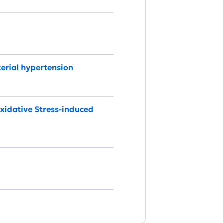
terial hypertension
xidative Stress-induced