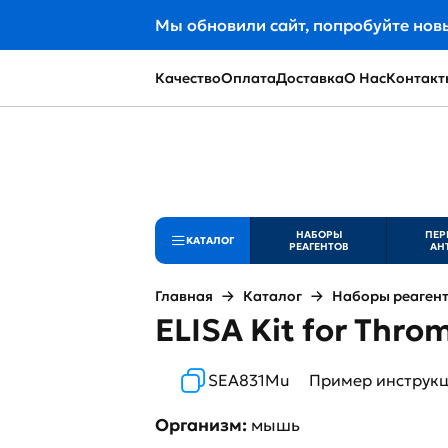
Мы обновили сайт, попробуйте нов
Качество
Оплата
Доставка
О Нас
Контакт
НАБОРЫ
ПЕР
КАТАЛОГ
РЕАГЕНТОВ
АН
Главная
Каталог
Наборы реаген
ELISA Kit for Thr
SEA831Mu
Пример инструк
Организм:
мышь