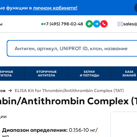
ые функции в
личном кабинете!
ы
+7 (495) 798-02-48
sales@
ВИЧНЫЕ
ВТОРИЧНЫЕ
БЕЛКИ
БАЗА
ТИТЕЛА
АНТИТЕЛА
И ПЕПТИДЫ
ЗНАНИЙ
тов
ELISA Kit for Thrombin/Antithrombin Complex (TAT)
ombin/Antithrombin Complex (
ции
Диапазон определения:
0.156-10 нг/
мл