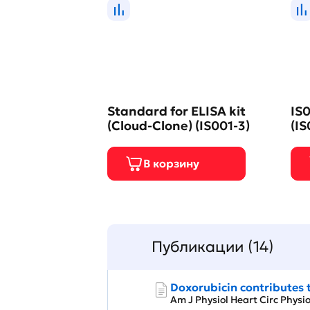
Standard for ELISA kit
IS0
(Cloud-Clone) (IS001-3)
(IS
Публикации (14)
Doxorubicin contributes t
Am J Physiol Heart Circ Phys