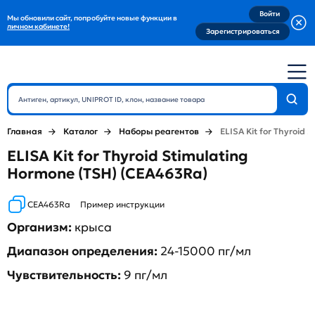
Войти
Мы обновили сайт, попробуйте новые функции в
личном кабинете!
Зарегистрироваться
Главная
Каталог
Наборы реагентов
ELISA Kit for Thyroid 
ELISA Kit for Thyroid Stimulating
Hormone (TSH) (CEA463Ra)
CEA463Ra
Пример инструкции
Организм:
крыса
Диапазон определения:
24-15000 пг/мл
Чувствительность:
9 пг/мл