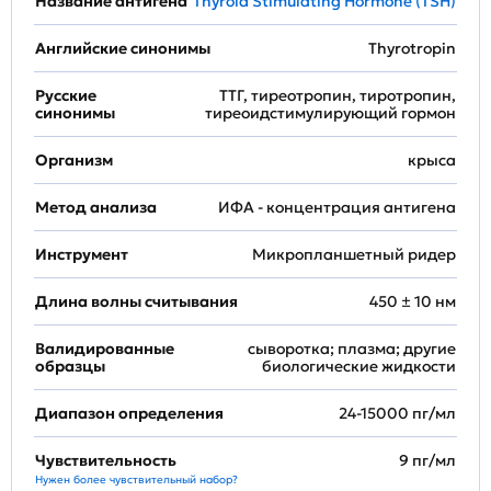
Название антигена
Thyroid Stimulating Hormone (TSH)
Английские синонимы
Thyrotropin
Русские
ТТГ, тиреотропин, тиротропин,
синонимы
тиреоидстимулирующий гормон
Организм
крыса
Метод анализа
ИФА - концентрация антигена
Инструмент
Микропланшетный ридер
Длина волны считывания
450 ± 10 нм
Валидированные
сыворотка; плазма; другие
образцы
биологические жидкости
Диапазон определения
24-15000 пг/мл
Чувствительность
9 пг/мл
Нужен более чувствительный набор?