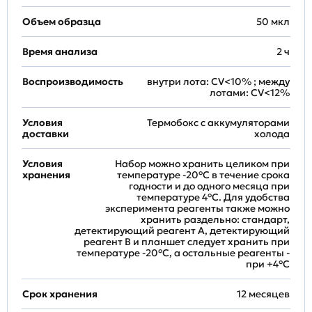
Объем образца
50 мкл
Время анализа
2 ч
Воспроизводимость
внутри лота: CV<10% ; между
лотами: CV<12%
Условия
Термобокс с аккумуляторами
доставки
холода
Условия
Набор можно хранить целиком при
хранения
температуре -20°C в течение срока
годности и до одного месяца при
температуре 4°C. Для удобства
эксперимента реагенты также можно
хранить раздельно: стандарт,
детектирующий реагент A, детектирующий
реагент B и планшет следует хранить при
температуре -20°C, а остальные реагенты -
при +4°С
Срок хранения
12 месяцев