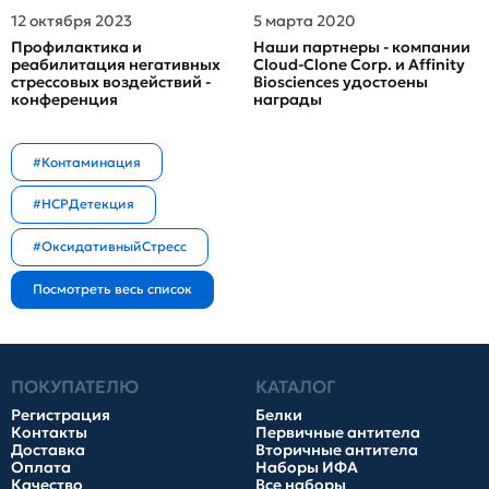
12 октября 2023
5 марта 2020
Профилактика и
Наши партнеры - компании
реабилитация негативных
Cloud-Clone Corp. и Affinity
стрессовых воздействий -
Biosciences удостоены
конференция
награды
#Контаминация
#HCPДетекция
#ОксидативныйСтресс
ПОКУПАТЕЛЮ
КАТАЛОГ
Регистрация
Белки
Контакты
Первичные антитела
Доставка
Вторичные антитела
Оплата
Наборы ИФА
Качество
Все наборы