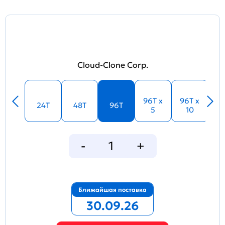
Cloud-Clone Corp.
96T x
96T x
24T
48T
96T
5
10
Ближайшая поставка
30.09.26