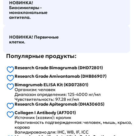
НОВИНКА!
Биосимиляры -
моноклональные
антитела.
НОВИНКА! Первичные
клетки.
Популярные продукты:
Research Grade Bimagrumab (DHD72801)
Research Grade Amivantamab (DHB86907)
Bimagrumab ELISA Kit (KDD72801)
Организм: человек
Диапазон определения: 125-4000 нг/мл
Чувствительность: 97.28 нг/мл
Research Grade Apitegromab (DHA30605)
Collagen I Antibody (AF7001)
Источник (хозяин): кролик
Реактивность подтвержденная: человек, мышь, крыса,
корова
Валидировано для: IHC, WB, IF, ICC