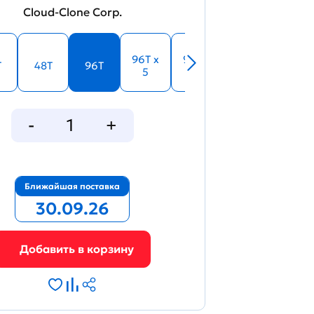
Cloud-Clone Corp.
96T x
96T x
T
48T
96T
5
10
Ближайшая поставка
30.09.26