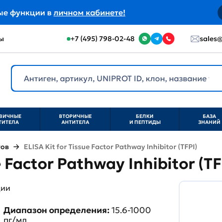
ые функции в
личном кабинете!
ы
+7 (495) 798-02-48
sales@
ВИЧНЫЕ
ВТОРИЧНЫЕ
БЕЛКИ
БАЗА
ТИТЕЛА
АНТИТЕЛА
И ПЕПТИДЫ
ЗНАНИЙ
тов
ELISA Kit for Tissue Factor Pathway Inhibitor (TFPI)
e Factor Pathway Inhibitor (T
ции
Диапазон определения:
15.6-1000
пг/мл