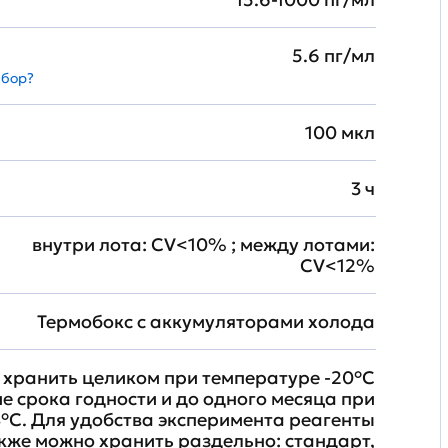
5.6 пг/мл
абор?
100 мкл
3 ч
внутри лота: CV<10% ; между лотами:
CV<12%
Термобокс с аккумуляторами холода
хранить целиком при температуре -20°C
ие срока годности и до одного месяца при
°C. Для удобства эксперимента реагенты
кже можно хранить раздельно: стандарт,