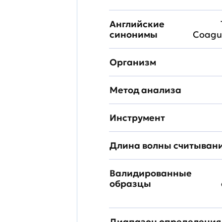
Английские
синонимы
Coagul
Организм
Метод анализа
Инструмент
Длина волны считыван
Валидированные
образцы
Диапазон определения