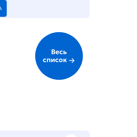
А
Весь
список