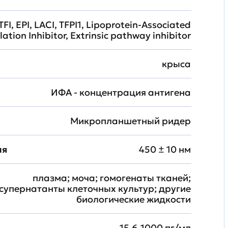
TFI, EPI, LACI, TFPI1, Lipoprotein-Associated
ation Inhibitor, Extrinsic pathway inhibitor
крыса
ИФА - концентрация антигена
Микропланшетный ридер
ия
450 ± 10 нм
плазма; моча; гомогенаты тканей;
супернатанты клеточных культур; другие
биологические жидкости
15.6-1000 пг/мл