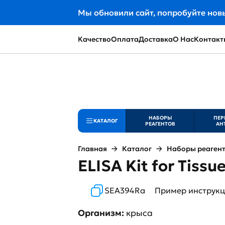
Мы обновили сайт, попробуйте нов
Качество
Оплата
Доставка
О Нас
Контакт
НАБОРЫ
ПЕР
КАТАЛОГ
РЕАГЕНТОВ
АН
Главная
Каталог
Наборы реаген
ELISA Kit for Tissu
SEA394Ra
Пример инструк
Организм:
крыса