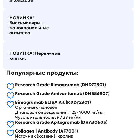
31.08.2026
НОВИНКА!
Биосимиляры -
моноклональные
антитела.
НОВИНКА! Первичные
клетки.
Популярные продукты:
Research Grade Bimagrumab (DHD72801)
Research Grade Amivantamab (DHB86907)
Bimagrumab ELISA Kit (KDD72801)
Организм: человек
Диапазон определения: 125-4000 нг/мл
Чувствительность: 97.28 нг/мл
Research Grade Apitegromab (DHA30605)
Collagen I Antibody (AF7001)
Источник (хозяин): кролик