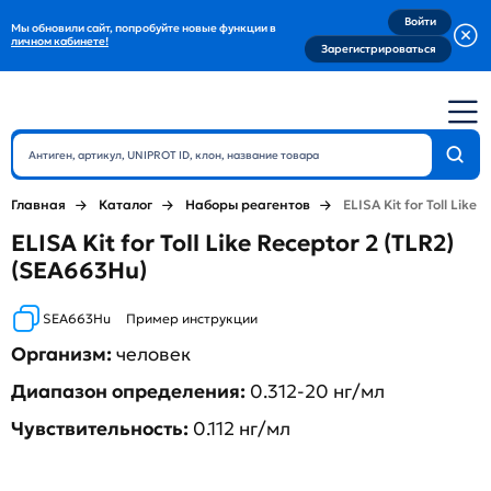
Войти
Мы обновили сайт, попробуйте новые функции в
личном кабинете!
Зарегистрироваться
Главная
Каталог
Наборы реагентов
ELISA Kit for Toll Like 
ELISA Kit for Toll Like Receptor 2 (TLR2)
(SEA663Hu)
SEA663Hu
Пример инструкции
Организм:
человек
Диапазон определения:
0.312-20 нг/мл
Чувствительность:
0.112 нг/мл