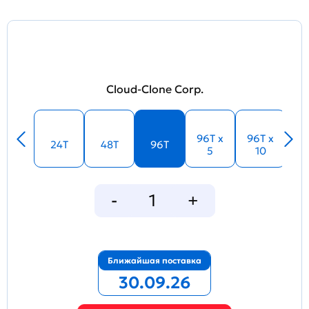
Cloud-Clone Corp.
96T x
96T x
24T
48T
96T
5
10
Ближайшая поставка
30.09.26