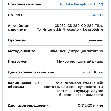
Название антигена
Toll Like Receptor 2 (TLR2)
UNIPROT
O60603
Английские
CD282, CD 282, CD-282, TIL4,
синонимы
Toll/interleukin-1 receptor-like protein 4
Организм
человек
Метод анализа
ИФА - концентрация антигена
Инструмент
Микропланшетный ридер
Длина волны считывания
450 ± 10 нм
Валидированные
слюна; гомогенаты тканей;
образцы
клеточные лизаты; супернатанты
клеточных культур; другие
биологические жидкости
Диапазон определения
0.312-20 нг/мл