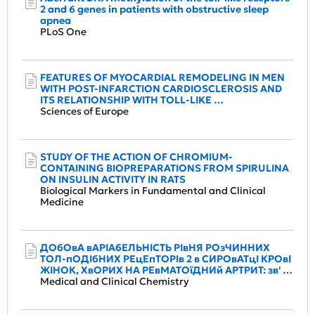
2 and 6 genes in patients with obstructive sleep
apnea
PLoS One
FEATURES OF MYOCARDIAL REMODELING IN MEN
WITH POST-INFARCTION CARDIOSCLEROSIS AND
ITS RELATIONSHIP WITH TOLL-LIKE …
Sciences of Europe
STUDY OF THE ACTION OF CHROMIUM-
CONTAINING BIOPREPARATIONS FROM SPIRULINA
ON INSULIN ACTIVITY IN RATS
Biological Markers in Fundamental and Clinical
Medicine
ДОбОвА вАРІАбЕЛЬНІСТЬ РІвНЯ РОзЧИННИХ
ТОЛ-пОДІбНИХ РЕцЕпТОРІв 2 в СИРОвАТцІ КРОвІ
ЖІНОК, ХвОРИХ НА РЕвМАТОїДНИй АРТРИТ: зв' …
Medical and Clinical Chemistry