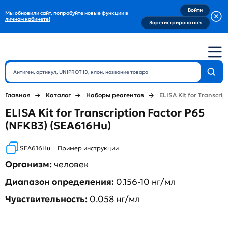
Войти
Мы обновили сайт, попробуйте новые функции в
личном кабинете!
Зарегистрироваться
Главная
Каталог
Наборы реагентов
ELISA Kit for Transcri
ELISA Kit for Transcription Factor P65
(NFKB3) (SEA616Hu)
SEA616Hu
Пример инструкции
Организм:
человек
Диапазон определения:
0.156-10 нг/мл
Чувствительность:
0.058 нг/мл