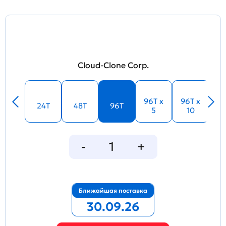
Cloud-Clone Corp.
96T x
96T x
24T
48T
96T
5
10
Ближайшая поставка
30.09.26