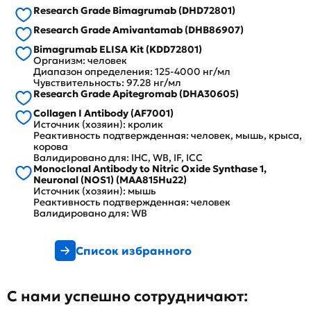
Research Grade Bimagrumab (DHD72801)
Research Grade Amivantamab (DHB86907)
Bimagrumab ELISA Kit (KDD72801)
Организм: человек
Диапазон определения: 125-4000 нг/мл
Чувствительность: 97.28 нг/мл
Research Grade Apitegromab (DHA30605)
Collagen I Antibody (AF7001)
Источник (хозяин): кролик
Реактивность подтвержденная: человек, мышь, крыса,
корова
Валидировано для: IHC, WB, IF, ICC
Monoclonal Antibody to Nitric Oxide Synthase 1,
Neuronal (NOS1) (MAA815Hu22)
Источник (хозяин): мышь
Реактивность подтвержденная: человек
Валидировано для: WB
Список избранного
С нами успешно сотрудничают: