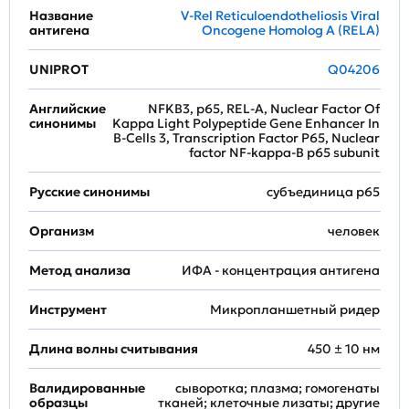
Название
V-Rel Reticuloendotheliosis Viral
антигена
Oncogene Homolog A (RELA)
UNIPROT
Q04206
Английские
NFKB3, p65, REL-A, Nuclear Factor Of
синонимы
Kappa Light Polypeptide Gene Enhancer In
B-Cells 3, Transcription Factor P65, Nuclear
factor NF-kappa-B p65 subunit
Русские синонимы
субъединица p65
Организм
человек
Метод анализа
ИФА - концентрация антигена
Инструмент
Микропланшетный ридер
Длина волны считывания
450 ± 10 нм
Валидированные
сыворотка; плазма; гомогенаты
образцы
тканей; клеточные лизаты; другие