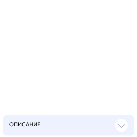
Задать
технический
вопрос
Запросить инструкцию
на русском языке
ОПИСАНИЕ