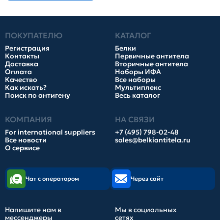
ПОКУПАТЕЛЮ
КАТАЛОГ
Регистрация
Белки
Контакты
Первичные антитела
Доставка
Вторичные антитела
Оплата
Наборы ИФА
Качество
Все наборы
Как искать?
Мультиплекс
Поиск по антигену
Весь каталог
КОМПАНИЯ
НА СВЯЗИ
For international suppliers
+7 (495) 798-02-48
Все новости
sales@belkiantitela.ru
О сервисе
Чат с оператором
Через сайт
Напишите нам в
Мы в социальных
мессенджеры
сетях