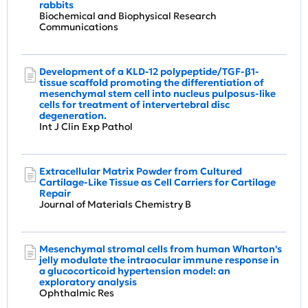
rabbits
Biochemical and Biophysical Research
Communications
Development of a KLD-12 polypeptide/TGF-β1-
tissue scaffold promoting the differentiation of
mesenchymal stem cell into nucleus pulposus-like
cells for treatment of intervertebral disc
degeneration.
Int J Clin Exp Pathol
Extracellular Matrix Powder from Cultured
Cartilage-Like Tissue as Cell Carriers for Cartilage
Repair
Journal of Materials Chemistry B
Mesenchymal stromal cells from human Wharton's
jelly modulate the intraocular immune response in
a glucocorticoid hypertension model: an
exploratory analysis
Ophthalmic Res