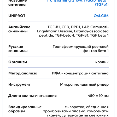
Название
Transforming Growth Factor Beta 1
антигена
(TGFb1)
UNIPROT
Q4LG86
Английские
TGF-B1, CED, DPD1, LAP, Camurati-
синонимы
Engelmann Disease, Latency-associated
peptide, TGF-beta-1, TGF-β1, TGF beta 1
Русские
Трансформирующий ростовой
синонимы
фактор бета 1
Организм
кролик
Метод анализа
ИФА - концентрация антигена
Инструмент
Микропланшетный ридер
Длина волны считывания
450 ± 10 нм
Валидированные
сыворотка; обедненная
образцы
тромбоцитами плазма; гомогенаты
тканей; супернатанты клеточных