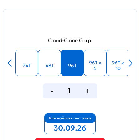
Cloud-Clone Corp.
96T x
96T x
24T
48T
96T
5
10
Ближайшая поставка
30.09.26