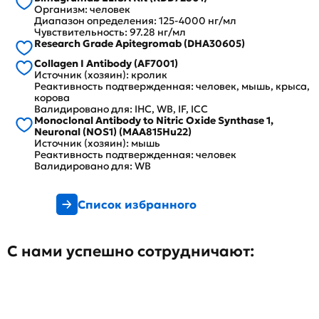
Организм: человек
Диапазон определения: 125-4000 нг/мл
Чувствительность: 97.28 нг/мл
Research Grade Apitegromab (DHA30605)
Collagen I Antibody (AF7001)
Источник (хозяин): кролик
Реактивность подтвержденная: человек, мышь, крыса,
корова
Валидировано для: IHC, WB, IF, ICC
Monoclonal Antibody to Nitric Oxide Synthase 1,
Neuronal (NOS1) (MAA815Hu22)
Источник (хозяин): мышь
Реактивность подтвержденная: человек
Валидировано для: WB
Список избранного
С нами успешно сотрудничают: