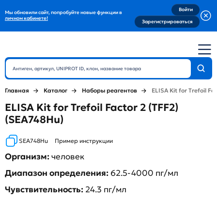
Войти
Мы обновили сайт, попробуйте новые функции в
личном кабинете!
Зарегистрироваться
Главная
Каталог
Наборы реагентов
ELISA Kit for Trefoil Fa
ELISA Kit for Trefoil Factor 2 (TFF2)
(SEA748Hu)
SEA748Hu
Пример инструкции
Организм:
человек
Диапазон определения:
62.5-4000 пг/мл
Чувствительность:
24.3 пг/мл