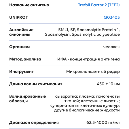
Название антигена
Trefoil Factor 2 (TFF2)
UNIPROT
Q03403
Английские
SML1, SP, Spasmolytic Protein 1,
синонимы
Spasmolysin, Spasmolytic polypeptide
Организм
человек
Метод анализа
ИФА - концентрация антигена
Инструмент
Микропланшетный ридер
Длина волны считывания
450 ± 10 нм
Валидированные
сыворотка; плазма; гомогенаты
образцы
тканей; клеточные лизаты;
супернатанты клеточных культур;
другие биологические жидкости
Диапазон определения
62.5-4000 пг/мл