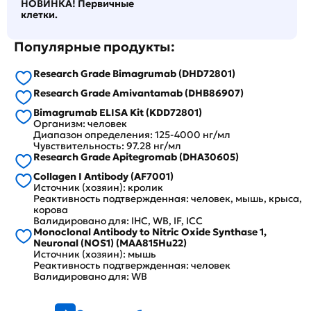
НОВИНКА! Первичные
клетки.
Популярные продукты:
Research Grade Bimagrumab (DHD72801)
Research Grade Amivantamab (DHB86907)
Bimagrumab ELISA Kit (KDD72801)
Организм: человек
Диапазон определения: 125-4000 нг/мл
Чувствительность: 97.28 нг/мл
Research Grade Apitegromab (DHA30605)
Collagen I Antibody (AF7001)
Источник (хозяин): кролик
Реактивность подтвержденная: человек, мышь, крыса,
корова
Валидировано для: IHC, WB, IF, ICC
Monoclonal Antibody to Nitric Oxide Synthase 1,
Neuronal (NOS1) (MAA815Hu22)
Источник (хозяин): мышь
Реактивность подтвержденная: человек
Валидировано для: WB