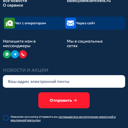
Все новости
sales@belkiantitela.ru
О сервисе
Чат с оператором
Через сайт
Напишите нам в
Мы в социальных
мессенджеры
сетях
НОВОСТИ И АКЦИИ
Отправить
Нажимая на кнопку отправить
вы
соглашаетесь на получение
новостной и
рекламной рассылки