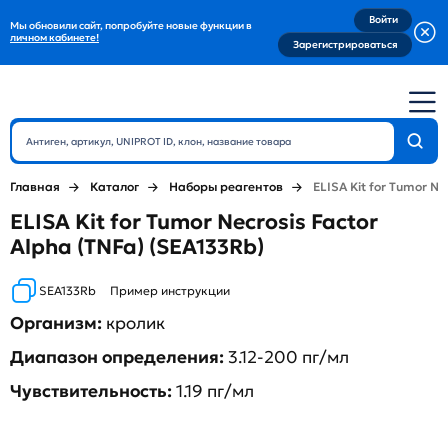
Войти
Мы обновили сайт, попробуйте новые функции в
личном кабинете!
Зарегистрироваться
Главная
Каталог
Наборы реагентов
ELISA Kit for Tumor Ne
ELISA Kit for Tumor Necrosis Factor
Alpha (TNFa) (SEA133Rb)
SEA133Rb
Пример инструкции
Организм:
кролик
Диапазон определения:
3.12-200 пг/мл
Чувствительность:
1.19 пг/мл