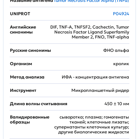
Название антигена
Tumor Necrosis Factor Alpha (TNFa)
UNIPROT
P04924
Английские
DIF, TNF-A, TNFSF2, Cachectin, Tumor
синонимы
Necrosis Factor Ligand Superfamily
Member 2, FNO, TNF-alpha
Русские синонимы
ФНО альфа
Организм
кролик
Метод анализа
ИФА - концентрация антигена
Инструмент
Микропланшетный ридер
Длина волны считывания
450 ± 10 нм
Валидированные
сыворотка; плазма; гомогенаты
образцы
тканей; клеточные лизаты;
супернатанты клеточных культур;
другие биологические жидкости