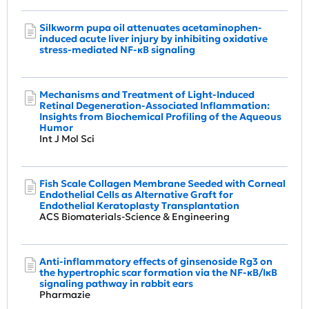
Silkworm pupa oil attenuates acetaminophen‐
induced acute liver injury by inhibiting oxidative
stress‐mediated NF‐κB signaling
Mechanisms and Treatment of Light-Induced
Retinal Degeneration-Associated Inflammation:
Insights from Biochemical Profiling of the Aqueous
Humor
Int J Mol Sci
Fish Scale Collagen Membrane Seeded with Corneal
Endothelial Cells as Alternative Graft for
Endothelial Keratoplasty Transplantation
ACS Biomaterials-Science & Engineering
Anti-inflammatory effects of ginsenoside Rg3 on
the hypertrophic scar formation via the NF-κB/IκB
signaling pathway in rabbit ears
Pharmazie