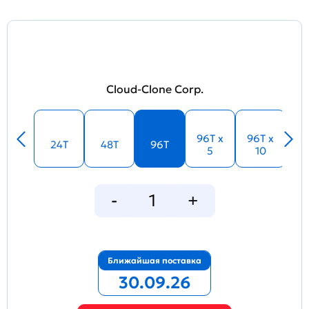
Cloud-Clone Corp.
96T x
96T x
24T
48T
96T
5
10
Ближайшая поставка
30.09.26