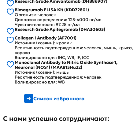
Research Grade Amivantamab (DHB86907)
Bimagrumab ELISA Kit (KDD72801)
Организм: человек
Диапазон определения: 125-4000 нг/мл
Чувствительность: 97.28 нг/мл
Research Grade Apitegromab (DHA30605)
Collagen I Antibody (AF7001)
Источник (хозяин): кролик
Реактивность подтвержденная: человек, мышь, крыса,
корова
Валидировано для: IHC, WB, IF, ICC
Monoclonal Antibody to Nitric Oxide Synthase 1,
Neuronal (NOS1) (MAA815Hu22)
Источник (хозяин): мышь
Реактивность подтвержденная: человек
Валидировано для: WB
Список избранного
С нами успешно сотрудничают: