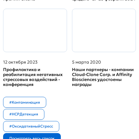
12 октября 2023
5 марта 2020
Профилактика и
Наши партнеры - компании
реабилитация негативных
Cloud-Clone Corp. и Affinity
стрессовых воздействий -
Biosciences удостоены
конференция
награды
#Контаминация
#HCPДетекция
#ОксидативныйСтресс