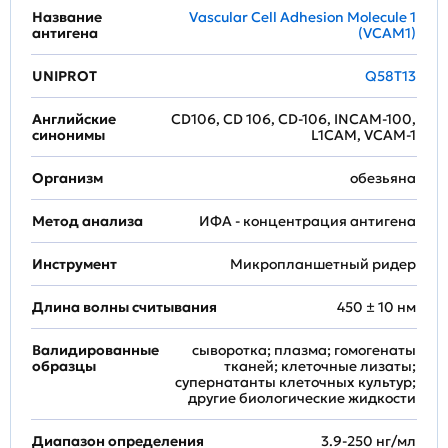
Название
Vascular Cell Adhesion Molecule 1
антигена
(VCAM1)
UNIPROT
Q58T13
Английские
CD106, CD 106, CD-106, INCAM-100,
синонимы
L1CAM, VCAM-1
Организм
обезьяна
Метод анализа
ИФА - концентрация антигена
Инструмент
Микропланшетный ридер
Длина волны считывания
450 ± 10 нм
Валидированные
сыворотка; плазма; гомогенаты
образцы
тканей; клеточные лизаты;
супернатанты клеточных культур;
другие биологические жидкости
Диапазон определения
3.9-250 нг/мл