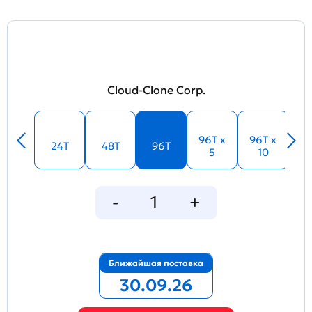
Cloud-Clone Corp.
96T x
96T x
24T
48T
96T
5
10
Ближайшая поставка
30.09.26