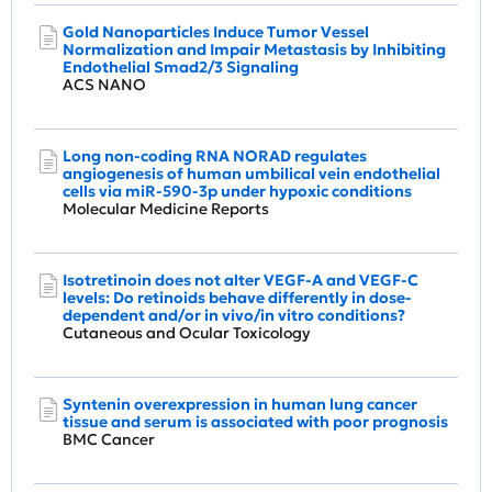
Gold Nanoparticles Induce Tumor Vessel
Normalization and Impair Metastasis by Inhibiting
Endothelial Smad2/3 Signaling
ACS NANO
Long non‑coding RNA NORAD regulates
angiogenesis of human umbilical vein endothelial
cells via miR‑590‑3p under hypoxic conditions
Molecular Medicine Reports
Isotretinoin does not alter VEGF-A and VEGF-C
levels: Do retinoids behave differently in dose-
dependent and/or in vivo/in vitro conditions?
Cutaneous and Ocular Toxicology
Syntenin overexpression in human lung cancer
tissue and serum is associated with poor prognosis
BMC Cancer