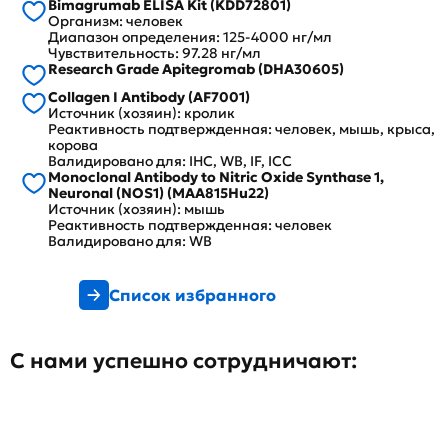
Bimagrumab ELISA Kit (KDD72801)
Организм: человек
Диапазон определения: 125-4000 нг/мл
Чувствительность: 97.28 нг/мл
Research Grade Apitegromab (DHA30605)
Collagen I Antibody (AF7001)
Источник (хозяин): кролик
Реактивность подтвержденная: человек, мышь, крыса,
корова
Валидировано для: IHC, WB, IF, ICC
Monoclonal Antibody to Nitric Oxide Synthase 1,
Neuronal (NOS1) (MAA815Hu22)
Источник (хозяин): мышь
Реактивность подтвержденная: человек
Валидировано для: WB
Список избранного
С нами успешно сотрудничают: