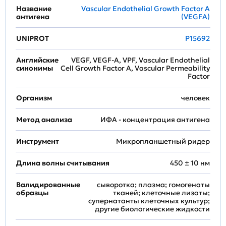
Название
Vascular Endothelial Growth Factor A
антигена
(VEGFA)
UNIPROT
P15692
Английские
VEGF, VEGF-A, VPF, Vascular Endothelial
синонимы
Cell Growth Factor A, Vascular Permeability
Factor
Организм
человек
Метод анализа
ИФА - концентрация антигена
Инструмент
Микропланшетный ридер
Длина волны считывания
450 ± 10 нм
Валидированные
сыворотка; плазма; гомогенаты
образцы
тканей; клеточные лизаты;
супернатанты клеточных культур;
другие биологические жидкости