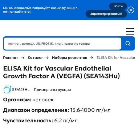
Войти
Мы обновили сайт, попробуйте новые функции в
личном кабинете!
Зарегистрироваться
Главная
Каталог
Наборы реагентов
ELISA Kit for Vascular
ELISA Kit for Vascular Endothelial
Growth Factor A (VEGFA) (SEA143Hu)
SEA143Hu
Пример инструкции
Организм:
человек
Диапазон определения:
15.6-1000 пг/мл
Чувствительность:
6.2 пг/мл