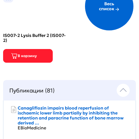
Весь
список
IS007-2 Lysis Buffer 2 (IS007-
2)
Публикации (81)
Canagliflozin impairs blood reperfusion of
ischaemic lower limb partially by inhibiting the
retention and paracrine function of bone marrow
derived …
EBioMedicine