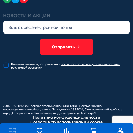
НОВОСТИ И АКЦИИ
Отправить
Нажимая на кнопку отправить
вы
соглашаетесь на получение
новостной и
рекламной рассылки
2014 – 2026 ©
Общество с ограниченной ответственностью Научно-
производственное объединение "Иммунотэкс"
355014, Ставропольский край, г. о.
город Ставрополь, г. Ставрополь, ул. Доваторцев, д. 177Г, стр. 1
Политика конфиденциальности
Согласие об использовании cookie
Карта сайта