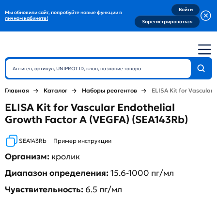
Войти
Мы обновили сайт, попробуйте новые функции в
личном кабинете!
Зарегистрироваться
Главная
Каталог
Наборы реагентов
ELISA Kit for Vascular
ELISA Kit for Vascular Endothelial
Growth Factor A (VEGFA) (SEA143Rb)
SEA143Rb
Пример инструкции
Организм:
кролик
Диапазон определения:
15.6-1000 пг/мл
Чувствительность:
6.5 пг/мл