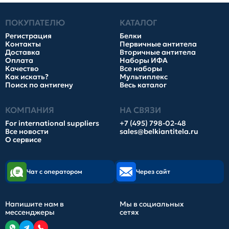
ПОКУПАТЕЛЮ
КАТАЛОГ
Регистрация
Белки
Контакты
Первичные антитела
Доставка
Вторичные антитела
Оплата
Наборы ИФА
Качество
Все наборы
Как искать?
Мультиплекс
Поиск по антигену
Весь каталог
КОМПАНИЯ
НА СВЯЗИ
For international suppliers
+7 (495) 798-02-48
Все новости
sales@belkiantitela.ru
О сервисе
Чат с оператором
Через сайт
Напишите нам в
Мы в социальных
мессенджеры
сетях