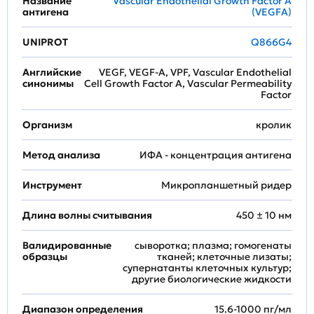
Название
Vascular Endothelial Growth Factor A
антигена
(VEGFA)
UNIPROT
Q866G4
Английские
VEGF, VEGF-A, VPF, Vascular Endothelial
синонимы
Cell Growth Factor A, Vascular Permeability
Factor
Организм
кролик
Метод анализа
ИФА - концентрация антигена
Инструмент
Микропланшетный ридер
Длина волны считывания
450 ± 10 нм
Валидированные
сыворотка; плазма; гомогенаты
образцы
тканей; клеточные лизаты;
супернатанты клеточных культур;
другие биологические жидкости
Диапазон определения
15.6-1000 пг/мл