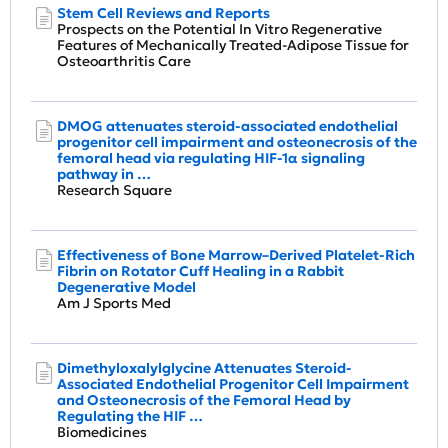
Stem Cell Reviews and Reports
Prospects on the Potential In Vitro Regenerative
Features of Mechanically Treated-Adipose Tissue for
Osteoarthritis Care
DMOG attenuates steroid-associated endothelial
progenitor cell impairment and osteonecrosis of the
femoral head via regulating HIF-1α signaling
pathway in …
Research Square
Effectiveness of Bone Marrow–Derived Platelet-Rich
Fibrin on Rotator Cuff Healing in a Rabbit
Degenerative Model
Am J Sports Med
Dimethyloxalylglycine Attenuates Steroid-
Associated Endothelial Progenitor Cell Impairment
and Osteonecrosis of the Femoral Head by
Regulating the HIF …
Biomedicines