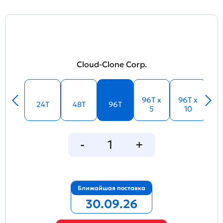
Cloud-Clone Corp.
96T x
96T x
24T
48T
96T
5
10
Ближайшая поставка
30.09.26