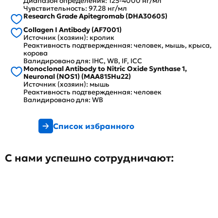
Диапазон определения: 125-4000 нг/мл
Чувствительность: 97.28 нг/мл
Research Grade Apitegromab (DHA30605)
Collagen I Antibody (AF7001)
Источник (хозяин): кролик
Реактивность подтвержденная: человек, мышь, крыса,
корова
Валидировано для: IHC, WB, IF, ICC
Monoclonal Antibody to Nitric Oxide Synthase 1,
Neuronal (NOS1) (MAA815Hu22)
Источник (хозяин): мышь
Реактивность подтвержденная: человек
Валидировано для: WB
Список избранного
С нами успешно сотрудничают: