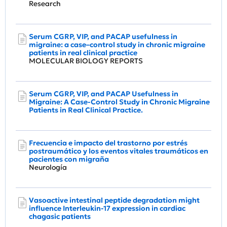
Research
Serum CGRP, VIP, and PACAP usefulness in
migraine: a case–control study in chronic migraine
patients in real clinical practice
MOLECULAR BIOLOGY REPORTS
Serum CGRP, VIP, and PACAP Usefulness in
Migraine: A Case-Control Study in Chronic Migraine
Patients in Real Clinical Practice.
Frecuencia e impacto del trastorno por estrés
postraumático y los eventos vitales traumáticos en
pacientes con migraña
Neurología
Vasoactive intestinal peptide degradation might
influence Interleukin-17 expression in cardiac
chagasic patients