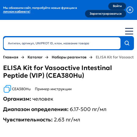
Войти
Мы обновили сайт, попробуйте новые функции в
личном кабинете!
Зарегистрироваться
Главная
Каталог
Наборы реагентов
ELISA Kit for Vasoactiv
ELISA Kit for Vasoactive Intestinal
Peptide (VIP) (CEA380Hu)
CEA380Hu
Пример инструкции
Организм:
человек
Диапазон определения:
6.17-500 пг/мл
Чувствительность:
2.63 пг/мл