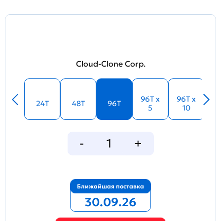
Cloud-Clone Corp.
96T x
96T x
24T
48T
96T
5
10
Ближайшая поставка
30.09.26