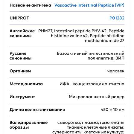
Название антигена
Vasoactive Intestinal Peptide (VIP)
UNIPROT
P01282
Английские
PHM27, Intestinal peptide PHV-42, Peptide
синонимы
histidine valine 42, Peptide histidine
methioninamide 27
Русские
Вазоактивный интестинальный
синонимы
полипептид, ВИП
Организм
человек
Метод анализа
ИФА - концентрация антигена
Инструмент
Микропланшетный ридер
Длина волны считывания
450 ± 10 нм
Валидированные
сыворотка; плазма; гомогенаты
образцы
тканей; клеточные лизаты;
супернатанты клеточных культур;