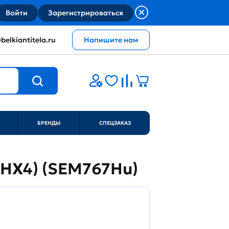
Войти
Зарегистрироваться
belkiantitela.ru
Напишите нам
БРЕНДЫ
СПЕЦЗАКАЗ
ZFHX4) (SEM767Hu)