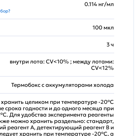
0.114 нг/мл
абор?
100 мкл
3 ч
внутри лота: CV<10% ; между лотами:
CV<12%
Термобокс с аккумуляторами холода
хранить целиком при температуре -20°C
ие срока годности и до одного месяца при
°C. Для удобства эксперимента реагенты
кже можно хранить раздельно: стандарт,
й реагент A, детектирующий реагент B и
ледует хранить при температуре -20°C, а