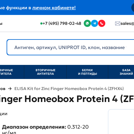
ые функции в
личном кабинете!
ы
+7 (495) 798-02-48
sales@
ВИЧНЫЕ
ВТОРИЧНЫЕ
БЕЛКИ
БАЗА
ТИТЕЛА
АНТИТЕЛА
И ПЕПТИДЫ
ЗНАНИЙ
тов
ELISA Kit for Zinc Finger Homeobox Protein 4 (ZFHX4)
 Finger Homeobox Protein 4 (
ции
Диапазон определения:
0.312-20
нг/мл