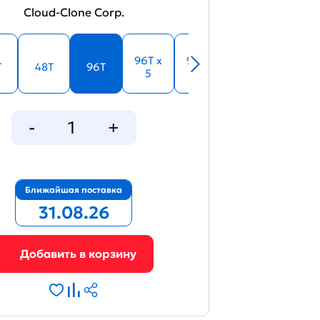
Cloud-Clone Corp.
96T x
96T x
T
48T
96T
5
10
Ближайшая поставка
31.08.26