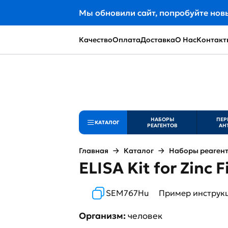
Мы обновили сайт, попробуйте нов
Качество
Оплата
Доставка
О Нас
Контакт
НАБОРЫ
ПЕР
КАТАЛОГ
РЕАГЕНТОВ
АН
Главная
Каталог
Наборы реаген
ELISA Kit for Zinc
SEM767Hu
Пример инструк
Организм:
человек