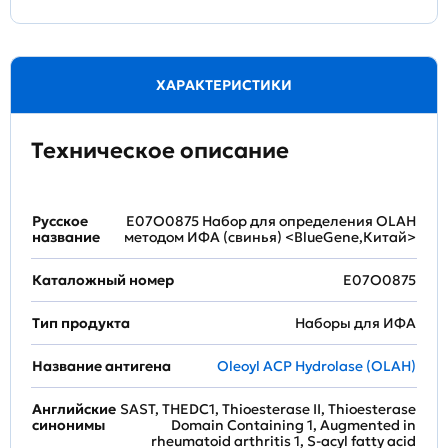
ХАРАКТЕРИСТИКИ
Техническое описание
Русское
E07O0875 Набор для определения OLAH
название
методом ИФА (свинья) <BlueGene,Китай>
Каталожный номер
E07O0875
Тип продукта
Наборы для ИФА
Название антигена
Oleoyl ACP Hydrolase (OLAH)
Английские
SAST, THEDC1, Thioesterase II, Thioesterase
синонимы
Domain Containing 1, Augmented in
rheumatoid arthritis 1, S-acyl fatty acid