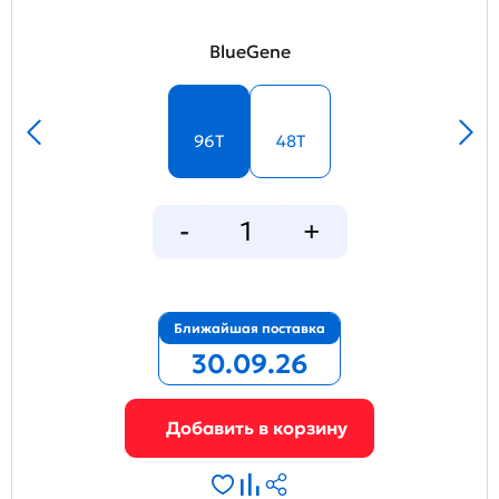
BlueGene
96T
48T
Ближайшая поставка
30.09.26