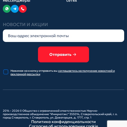
мессенджеры
сетях
НОВОСТИ И АКЦИИ
Отправить
Нажимая на кнопку отправить
вы
соглашаетесь на получение
новостной и
рекламной рассылки
2014 – 2026 ©
Общество с ограниченной ответственностью Научно-
производственное объединение "Иммунотэкс"
355014, Ставропольский край, г. о.
город Ставрополь, г. Ставрополь, ул. Доваторцев, д. 177Г, стр. 1
Политика конфиденциальности
Согласие об использовании cookie