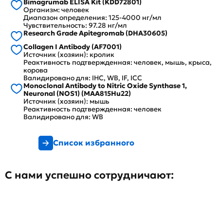
Bimagrumab ELISA Kit (KDD72801)
Организм: человек
Диапазон определения: 125-4000 нг/мл
Чувствительность: 97.28 нг/мл
Research Grade Apitegromab (DHA30605)
Collagen I Antibody (AF7001)
Источник (хозяин): кролик
Реактивность подтвержденная: человек, мышь, крыса,
корова
Валидировано для: IHC, WB, IF, ICC
Monoclonal Antibody to Nitric Oxide Synthase 1,
Neuronal (NOS1) (MAA815Hu22)
Источник (хозяин): мышь
Реактивность подтвержденная: человек
Валидировано для: WB
Список избранного
С нами успешно сотрудничают: