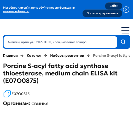
Войти
Мы обновили сайт, попробуйте новые функции в
личном кабинете!
Зарегистрироваться
Главная
Каталог
Наборы реагентов
Porcine S-acyl fatty a
Porcine S-acyl fatty acid synthase
thioesterase, medium chain ELISA kit
(E07O0875)
E07O0875
Организм:
свинья