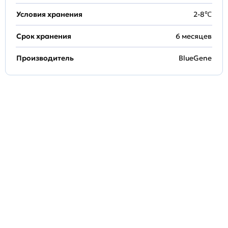
Условия хранения
2-8℃
Срок хранения
6 месяцев
Производитель
BlueGene
Задать
технический
вопрос