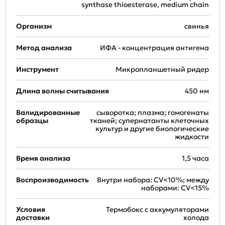
synthase thioesterase, medium chain
Организм
свинья
Метод анализа
ИФА - концентрация антигена
Инструмент
Микропланшетный ридер
Длина волны считывания
450 нм
Валидированные
сыворотка; плазма; гомогенаты
образцы
тканей; супернатанты клеточных
культур и другие биологические
жидкости
Время анализа
1,5 часа
Воспроизводимость
Внутри набора: CV<10%; между
наборами: CV<15%
Условия
Термобокс с аккумуляторами
доставки
холода