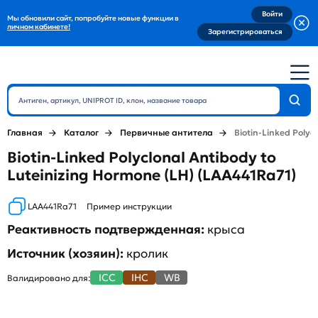
Войти
Мы обновили сайт, попробуйте новые функции в
личном кабинете!
Зарегистрироваться
Главная
Каталог
Первичные антитела
Biotin-Linked Polyc
Biotin-Linked Polyclonal Antibody to
Luteinizing Hormone (LH) (LAA441Ra71)
LAA441Ra71
Пример инструкции
Реактивность подтвержденная:
крыса
Источник (хозяин):
кролик
ICC
IHC
WB
Валидировано для: