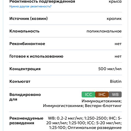
Реактивность подтвержденная
крыса
Нужна другая реактивность?
Источник (хозяин)
кролик
Клональность
поликлональное
Рекомбинантное
нет
Готовое к использованию
нет
Концентрация
500 мкг/мл
Конъюгат
Biotin
Валидировано
ICC
IHC
WB
для
Иммуноцитохимия;
Иммуногистохимия; Вестерн-блоттинг
Рекомендуемые
WB: 0.2-2 мкг/мл; 1:250-2500; IHC: 5-
разведения
20 мкг/мл; 1:25-100; ICC: 5-20 мкг/мл;
1:25-100; Оптимальное разведение