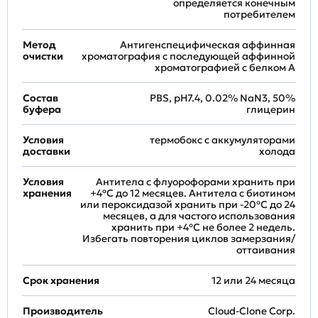
определяется конечным
потребителем
Метод
Антигенспецифическая аффинная
очистки
хроматография с последующей аффинной
хроматографией с белком А
Состав
PBS, pH7.4, 0.02% NaN3, 50%
буфера
глицерин
Условия
термобокс с аккумуляторами
доставки
холода
Условия
Антитела с флуорофорами хранить при
хранения
+4ºС до 12 месяцев. Антитела с биотином
или пероксидазой хранить при -20ºС до 24
месяцев, а для частого использования
хранить при +4ºС не более 2 недель.
Избегать повторения циклов замерзания/
оттаивания
Срок хранения
12 или 24 месяца
Производитель
Cloud-Clone Corp.