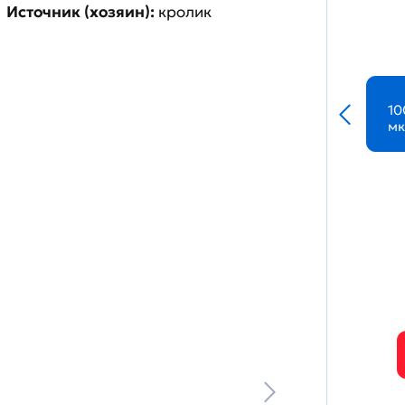
Источник (хозяин):
кролик
10
мк