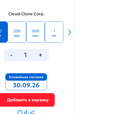
Cloud-Clone Corp.
0
200
500
1
г
мкг
мкг
мг
Ближайшая поставка
30.09.26