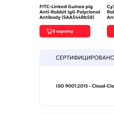
FITC-Linked Guinea pig
Cy3
Anti-Rabbit IgG Polyclonal
Rab
Antibody (SAA544Rb58)
An
СЕРТИФИЦИРОВАН
ISO 9001:2015 - Cloud-Cl