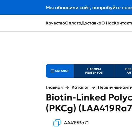
Мы обновили сайт, попробуйте нов
Качество
Оплата
Доставка
О Нас
Контакт
НАБОРЫ
ПЕР
КАТАЛОГ
РЕАГЕНТОВ
АН
Главная
Каталог
Первичные ант
Biotin-Linked Poly
(PKCg) (LAA419Ra7
LAA419Ra71