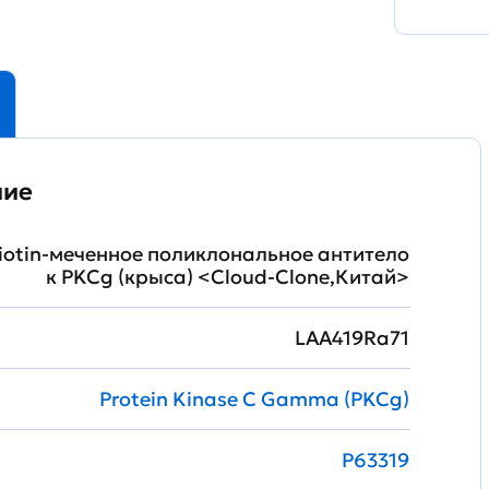
ние
iotin-меченное поликлональное антитело
к PKCg (крыса) <Cloud-Clone,Китай>
LAA419Ra71
Protein Kinase C Gamma (PKCg)
P63319