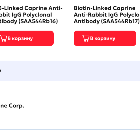
-Linked Caprine Anti-
Biotin-Linked Caprine
bit IgG Polyclonal
Anti-Rabbit IgG Polyclo
tibody (SAA544Rb16)
Antibody (SAA544Rb17)
О
one Corp.