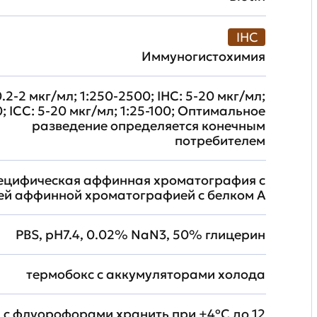
IHC
Иммуногистохимия
.2-2 мкг/мл; 1:250-2500; IHC: 5-20 мкг/мл;
0; ICC: 5-20 мкг/мл; 1:25-100; Оптимальное
разведение определяется конечным
потребителем
ецифическая аффинная хроматография с
й аффинной хроматографией с белком А
PBS, pH7.4, 0.02% NaN3, 50% глицерин
термобокс с аккумуляторами холода
 с флуорофорами хранить при +4ºС до 12