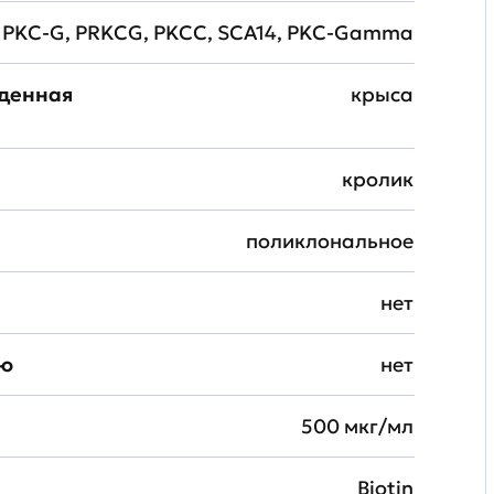
PKC-G, PRKCG, PKCC, SCA14, PKC-Gamma
жденная
крыса
кролик
поликлональное
нет
ию
нет
500 мкг/мл
Biotin