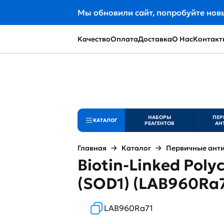
Мы обновили сайт, попробуйте нов
Качество
Оплата
Доставка
О Нас
Контакт
НАБОРЫ
ПЕР
КАТАЛОГ
РЕАГЕНТОВ
АН
Главная
Каталог
Первичные ант
Biotin-Linked Poly
(SOD1) (LAB960Ra7
LAB960Ra71