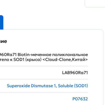
ние
960Ra71 Biotin-меченное поликлональное
тело к SOD1 (крыса) <Cloud-Clone,Китай>
LAB960Ra71
Superoxide Dismutase 1, Soluble (SOD1)
P07632