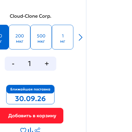
Cloud-Clone Corp.
0
200
500
1
г
мкг
мкг
мг
Ближайшая поставка
30.09.26