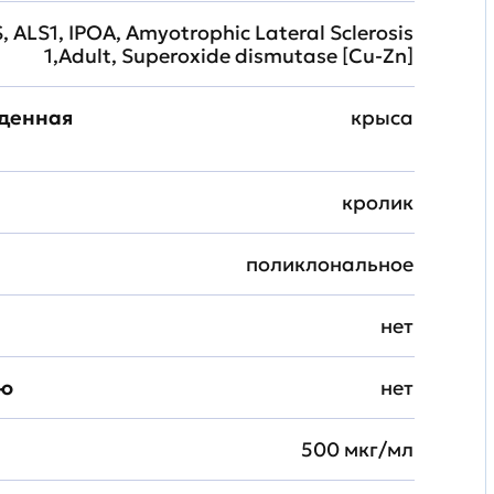
, ALS1, IPOA, Amyotrophic Lateral Sclerosis
1,Adult, Superoxide dismutase [Cu-Zn]
жденная
крыса
кролик
поликлональное
нет
ию
нет
500 мкг/мл