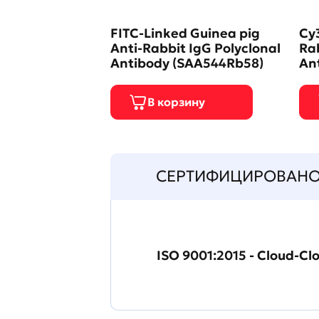
FITC-Linked Guinea pig
Cy3
Anti-Rabbit IgG Polyclonal
Rab
Antibody (SAA544Rb58)
An
СЕРТИФИЦИРОВАН
ISO 9001:2015 - Cloud-Cl