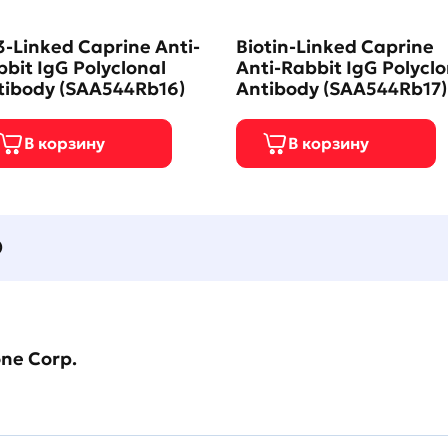
-Linked Caprine Anti-
Biotin-Linked Caprine
bit IgG Polyclonal
Anti-Rabbit IgG Polyclo
tibody (SAA544Rb16)
Antibody (SAA544Rb17)
О
one Corp.