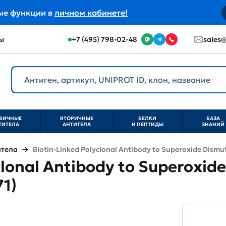
ые функции в
личном кабинете!
ы
+7 (495) 798-02-48
sales@
ВИЧНЫЕ
ВТОРИЧНЫЕ
БЕЛКИ
БАЗА
ТИТЕЛА
АНТИТЕЛА
И ПЕПТИДЫ
ЗНАНИЙ
итела
Biotin-Linked Polyclonal Antibody to Superoxide Dismu
clonal Antibody to Superoxid
1)