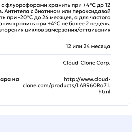
 с флуорофорами хранить при +4ºС до 12
в. Антитела с биотином или пероксидазой
ть при -20ºС до 24 месяцев, а для частого
ния хранить при +4ºС не более 2 недель.
вторения циклов замерзания/оттаивания
12 или 24 месяца
Cloud-Clone Corp.
вара на
http://www.cloud-
clone.com/products/LAB960Ra71.
html