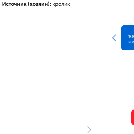
Источник (хозяин):
кролик
10
мк