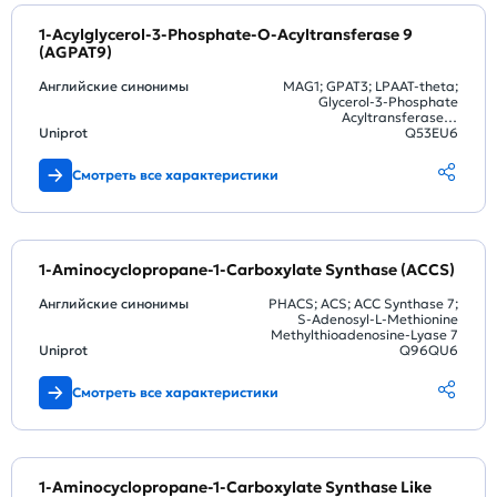
1-Acylglycerol-3-Phosphate-O-Acyltransferase 9
(AGPAT9)
Английские синонимы
MAG1; GPAT3; LPAAT-theta;
Glycerol-3-Phosphate
Acyltransferase 3;
Uniprot
Lysophosphatidic Acid
Q53EU6
Acyltransferase Theta; Lung
Cancer Metastasis-Associated
Смотреть все характеристики
Protein 1
1-Aminocyclopropane-1-Carboxylate Synthase (ACCS)
Английские синонимы
PHACS; ACS; ACC Synthase 7;
S-Adenosyl-L-Methionine
Methylthioadenosine-Lyase 7
Uniprot
Q96QU6
Смотреть все характеристики
1-Aminocyclopropane-1-Carboxylate Synthase Like