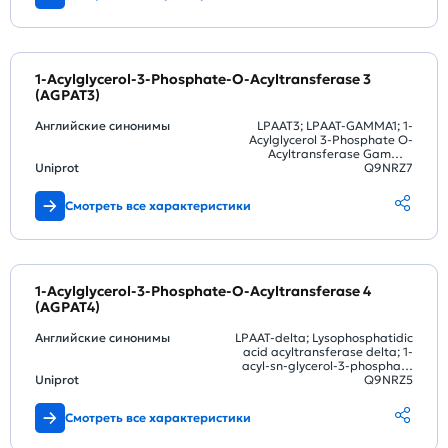
1-Acylglycerol-3-Phosphate-O-Acyltransferase 3
(AGPAT3)
Английские синонимы
LPAAT3; LPAAT-GAMMA1; 1-
Acylglycerol 3-Phosphate O-
Acyltransferase Gamma;
Uniprot
Lysophosphatidic acid
Q9NRZ7
acyltransferase gamma
Смотреть все характеристики
1-Acylglycerol-3-Phosphate-O-Acyltransferase 4
(AGPAT4)
Английские синонимы
LPAAT-delta; Lysophosphatidic
acid acyltransferase delta; 1-
acyl-sn-glycerol-3-phosphate
Uniprot
acyltransferase delta
Q9NRZ5
Смотреть все характеристики