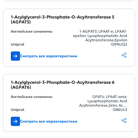
1-Acylglycerol-3-Phosphate-O-Acyltransferase 5
(AGPAT5)
Английские синонимы
1-AGPAT5; LPAAT-e; LPAAT-
epsilon; Lysophosphatidic Acid
Acyltransferase,Epsilon
Uniprot
Q9NUQ2
Смотреть все характеристики
1-Acylglycerol-3-Phosphate-O-Acyltransferase 6
(AGPAT6)
Английские синонимы
GPAT4; LPAAT-zeta;
Lysophosphatidic Acid
Acyltransferase,Zeta; Acyl-
Uniprot
CoA:glycerol-3-phosphate
Q86UL3
acyltransferase 4;
Lysophosphatidic acid
Смотреть все характеристики
acyltransferase zeta