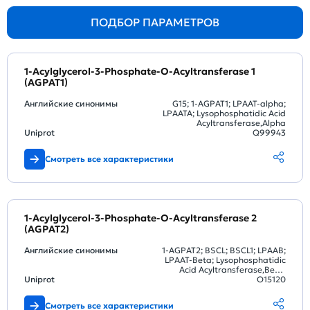
ПОДБОР ПАРАМЕТРОВ
1-Acylglycerol-3-Phosphate-O-Acyltransferase 1
(AGPAT1)
Английские синонимы
G15; 1-AGPAT1; LPAAT-alpha;
LPAATA; Lysophosphatidic Acid
Acyltransferase,Alpha
Uniprot
Q99943
Смотреть все характеристики
1-Acylglycerol-3-Phosphate-O-Acyltransferase 2
(AGPAT2)
Английские синонимы
1-AGPAT2; BSCL; BSCL1; LPAAB;
LPAAT-Beta; Lysophosphatidic
Acid Acyltransferase,Beta;
Uniprot
Berardinelli-Seip Congenital
O15120
Lipodystrophy
Смотреть все характеристики