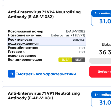
Anti-Enterovirus 71 VP4 Neutralizing
Ближайша
Antibody (E-AB-V1082)
31.
Каталожный номер
E-AB-V1082
Название антигена
Enterovirus 71 (EV71)
Реактивность
вирусы
подтвержденная
Elabs
Рекомбинантное
нет
36 
Готовое к
нет
использованию
Валидировано для
ELISA
NEUT
Смотреть все характеристики
Anti-Enterovirus 71 VP1 Neutralizing
Ближайша
Antibody (E-AB-V1081)
31.