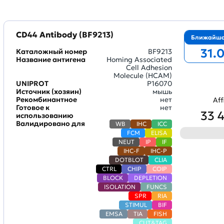
CD44 Antibody (BF9213)
Ближайша
31.
Каталожный номер
BF9213
Название антигена
Homing Associated
Cell Adhesion
Molecule (HCAM)
UNIPROT
P16070
Источник (хозяин)
мышь
Рекомбинантное
нет
Aff
Готовое к
нет
33 
использованию
Валидировано для
WB
IHC
ICC
FCM
ELISA
NEUT
IP
IF
IHC-F
IHC-P
DOTBLOT
CLIA
CTRL
CHIP
COIP
BLOCK
DEPLETION
ISOLATION
FUNCS
SPR
RIA
STIMUL
BIF
EMSA
TIA
FISH
CUT&TAG