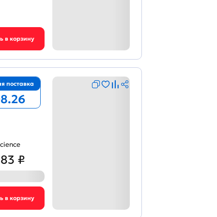
я поставка
08.26
cience
383 ₽