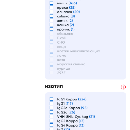
растения
мышь
(166)
насекомые
крыса
(25)
утка
альпака
(20)
корова
собака
(8)
хомяк
хомяк
(2)
хорёк
кошка
(2)
лягушка
кролик
(1)
ракообразные
обезьяна
грибы
E.coli
нематода
CHO
S.cerevisiae
овца
коралловый полип
клетки млекопитающих
для всех
лама
медузы
коза
змеи
морская свинка
черви
курица
светляк
293F
дрозофила
коза
гидра
ИЗОТИП
паукообразные
морская свинка
рыбка-зебра
IgG1 Kappa
(224)
шпинат
IgG1
(117)
курица
IgG2a Kappa
(95)
IgG2a
(26)
VHH-8His-Cys-tag
(21)
IgG2 Kappa
(13)
IgG4 Kappa
(13)
IgG
(12)