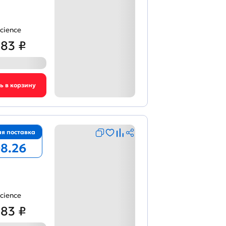
cience
383 ₽
я поставка
08.26
cience
383 ₽