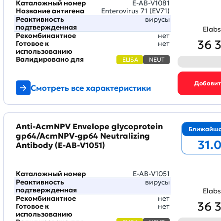
Каталожный номер
E-AB-V1081
Название антигена
Enterovirus 71 (EV71)
Реактивность
вирусы
подтвержденная
Elabs
Рекомбинантное
нет
36 
Готовое к
нет
использованию
Валидировано для
ELISA
NEUT
Смотреть все характеристики
Anti-AcmNPV Envelope glycoprotein
Ближайша
gp64/AcmNPV-gp64 Neutralizing
31.
Antibody (E-AB-V1051)
Каталожный номер
E-AB-V1051
Реактивность
вирусы
подтвержденная
Elabs
Рекомбинантное
нет
36 
Готовое к
нет
использованию