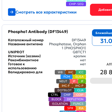
CHIP-SEQ
Смотреть все характеристики
Phospho1 Antibody (DF13449)
Ближайша
31.
Каталожный номер
DF13449
Название антигена
Phosphatase, Orphan
1 (PHOSPHO1)
UNIPROT
Q8TCT1
Источник (хозяин)
кролик
Рекомбинантное
нет
Готовое к
нет
Aff
использованию
28 
Валидировано для
WB
IHC
ICC
FCM
ELISA
NEUT
IP
IF
IHC-F
IHC-P
DOTBLOT
CLIA
CTRL
CHIP
COIP
BLOCK
DEPLETION
ISOLATION
FUNCS
SPR
RIA