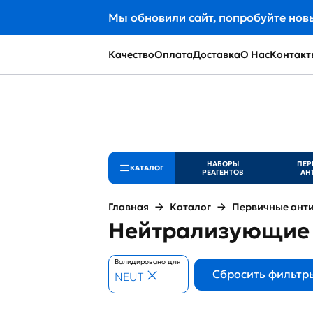
Мы обновили сайт, попробуйте нов
Качество
Оплата
Доставка
О Нас
Контакт
НАБОРЫ
ПЕР
КАТАЛОГ
РЕАГЕНТОВ
АН
Главная
Каталог
Первичные ант
Нейтрализующие 
Валидировано для
Сбросить фильтр
NEUT