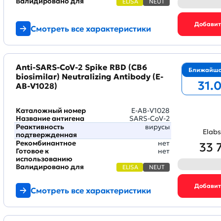
Валидировано для
ELISA
NEUT
Смотреть все характеристики
Anti-SARS-CoV-2 Spike RBD (CB6
Ближайша
biosimilar) Neutralizing Antibody (E-
31.
AB-V1028)
Каталожный номер
E-AB-V1028
Название антигена
SARS-CoV-2
Реактивность
вирусы
Elabs
подтвержденная
Рекомбинантное
нет
33 
Готовое к
нет
использованию
Валидировано для
ELISA
NEUT
Смотреть все характеристики