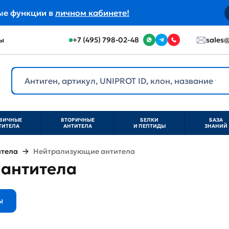
ые функции в
личном кабинете!
ы
+7 (495) 798-02-48
sales@
ВИЧНЫЕ
ВТОРИЧНЫЕ
БЕЛКИ
БАЗА
ТИТЕЛА
АНТИТЕЛА
И ПЕПТИДЫ
ЗНАНИЙ
итела
Нейтрализующие антитела
антитела
ы