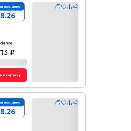
я поставка
08.26
cience
713 ₽
я поставка
08.26