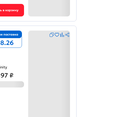
я поставка
08.26
inity
897 ₽