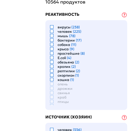
10564
продуктов
РЕАКТИВНОСТЬ
вирусы
(238)
человек
(225)
мышь
(78)
бактерии
(17)
собака
(11)
крыса
(9)
простейшие
(8)
E.coli
(4)
обезьяна
(2)
кролик
(2)
рептилии
(2)
скорпион
(1)
кошка
(1)
олень
дрожжи
свинья
краб
птицы
овца
лошадь
E.Сoli
ИСТОЧНИК (ХОЗЯИН)
аллергены
рыба
Spodoptera frugiperda
человек
(336)