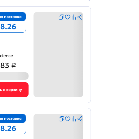
я поставка
08.26
cience
383 ₽
я поставка
08.26