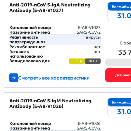
Anti-2019-nCoV S-IgA Neutralizing
Ближайша
Antibody (E-AB-V1027)
31.
Каталожный номер
E-AB-V1027
Название антигена
SARS-CoV-2
Реактивность
вирусы
подтвержденная
Elabs
Рекомбинантное
нет
33 
Готовое к
нет
использованию
Валидировано для
ELISA
NEUT
Смотреть все характеристики
Anti-2019-nCoV S-IgM Neutralizing
Ближайша
Antibody (E-AB-V1026)
31.
Каталожный номер
E-AB-V1026
Название антигена
SARS-CoV-2