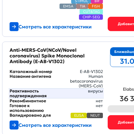
STIMUL
BIF
EMSA
TIA
FISH
CUT&TAG
CHIP-SEQ
Смотреть все характеристики
Anti-MERS-CoV(NCoV/Novel
Ближайша
coronavirus) Spike Monoclonal
31.
Antibody (E-AB-V1302)
Каталожный номер
E-AB-V1302
Название антигена
Human
betacoronavirus
(MERS-CoV)
Elabs
Реактивность
вирусы
подтвержденная
36 
Рекомбинантное
нет
Готовое к
нет
использованию
Валидировано для
ELISA
NEUT
Смотреть все характеристики