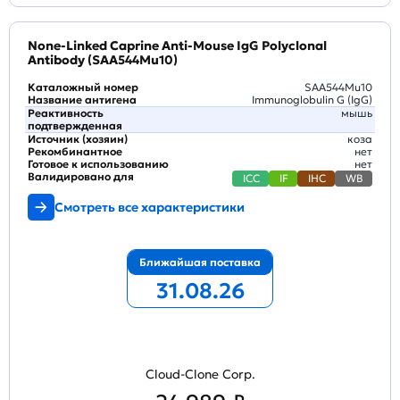
None-Linked Caprine Anti-Mouse IgG Polyclonal
Antibody (SAA544Mu10)
Каталожный номер
SAA544Mu10
Название антигена
Immunoglobulin G (IgG)
Реактивность
мышь
подтвержденная
Источник (хозяин)
коза
Рекомбинантное
нет
Готовое к использованию
нет
Валидировано для
ICC
IF
IHC
WB
Смотреть все характеристики
Ближайшая поставка
31.08.26
Cloud-Clone Corp.