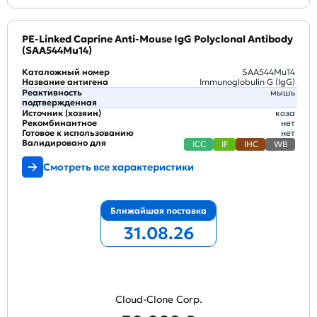
PE-Linked Caprine Anti-Mouse IgG Polyclonal Antibody
(SAA544Mu14)
Каталожный номер
SAA544Mu14
Название антигена
Immunoglobulin G (IgG)
Реактивность
мышь
подтвержденная
Источник (хозяин)
коза
Рекомбинантное
нет
Готовое к использованию
нет
Валидировано для
ICC
IF
IHC
WB
Смотреть все характеристики
Ближайшая поставка
31.08.26
Cloud-Clone Corp.