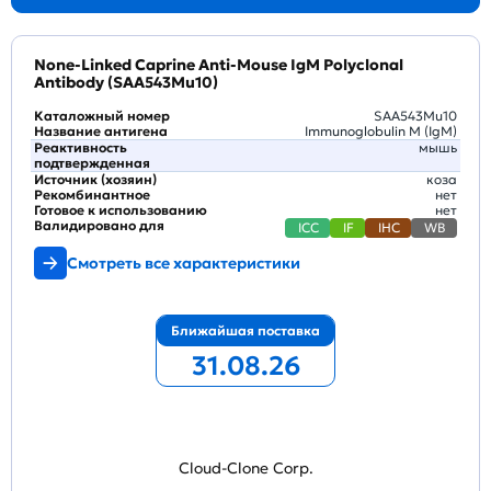
None-Linked Caprine Anti-Mouse IgM Polyclonal
Antibody (SAA543Mu10)
Каталожный номер
SAA543Mu10
Название антигена
Immunoglobulin M (IgM)
Реактивность
мышь
подтвержденная
Источник (хозяин)
коза
Рекомбинантное
нет
Готовое к использованию
нет
Валидировано для
ICC
IF
IHC
WB
Смотреть все характеристики
Ближайшая поставка
31.08.26
Cloud-Clone Corp.