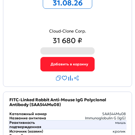
31.08.26
Cloud-Clone Corp.
31 680 ₽
FITC-Linked Rabbit Anti-Mouse IgG Polyclonal
Antibody (SAA544Mu08)
Каталожный номер
SAA544Mu08
Название антигена
Immunoglobulin G (IgG)
Реактивность
мышь
подтвержденная
Источник (хозяин)
кролик