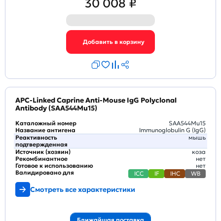
30 008 ₽
APC-Linked Caprine Anti-Mouse IgG Polyclonal
Antibody (SAA544Mu15)
Каталожный номер
SAA544Mu15
Название антигена
Immunoglobulin G (IgG)
Реактивность
мышь
подтвержденная
Источник (хозяин)
коза
Рекомбинантное
нет
Готовое к использованию
нет
Валидировано для
ICC
IF
IHC
WB
Смотреть все характеристики
Ближайшая поставка