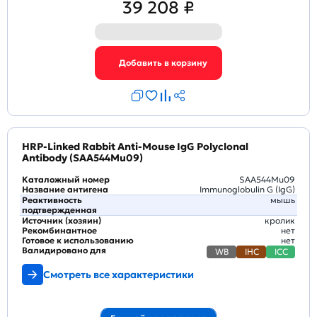
39 208 ₽
HRP-Linked Rabbit Anti-Mouse IgG Polyclonal
Antibody (SAA544Mu09)
Каталожный номер
SAA544Mu09
Название антигена
Immunoglobulin G (IgG)
Реактивность
мышь
подтвержденная
Источник (хозяин)
кролик
Рекомбинантное
нет
Готовое к использованию
нет
Валидировано для
WB
IHC
ICC
Смотреть все характеристики