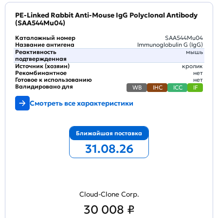
PE-Linked Rabbit Anti-Mouse IgG Polyclonal Antibody
(SAA544Mu04)
Каталожный номер
SAA544Mu04
Название антигена
Immunoglobulin G (IgG)
Реактивность
мышь
подтвержденная
Источник (хозяин)
кролик
Рекомбинантное
нет
Готовое к использованию
нет
Валидировано для
WB
IHC
ICC
IF
Смотреть все характеристики
Ближайшая поставка
31.08.26
Cloud-Clone Corp.
30 008 ₽