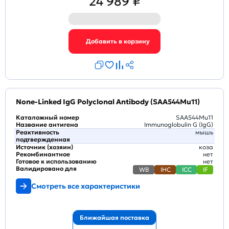
24 989 ₽
None-Linked IgG Polyclonal Antibody (SAA544Mu11)
Каталожный номер
SAA544Mu11
Название антигена
Immunoglobulin G (IgG)
Реактивность
мышь
подтвержденная
Источник (хозяин)
коза
Рекомбинантное
нет
Готовое к использованию
нет
Валидировано для
WB
IHC
ICC
IF
Смотреть все характеристики
Ближайшая поставка