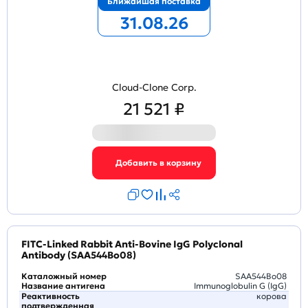
Ближайшая поставка
31.08.26
Cloud-Clone Corp.
21 521 ₽
FITC-Linked Rabbit Anti-Bovine IgG Polyclonal
Antibody (SAA544Bo08)
Каталожный номер
SAA544Bo08
Название антигена
Immunoglobulin G (IgG)
Реактивность
корова
подтвержденная