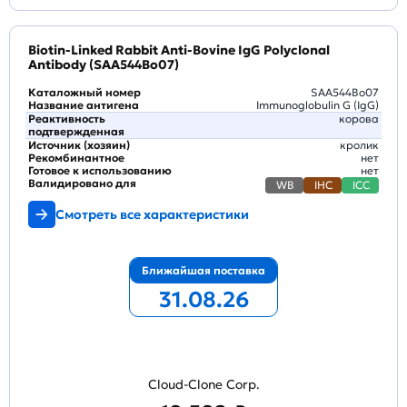
Biotin-Linked Rabbit Anti-Bovine IgG Polyclonal
Antibody (SAA544Bo07)
Каталожный номер
SAA544Bo07
Название антигена
Immunoglobulin G (IgG)
Реактивность
корова
подтвержденная
Источник (хозяин)
кролик
Рекомбинантное
нет
Готовое к использованию
нет
Валидировано для
WB
IHC
ICC
Смотреть все характеристики
Ближайшая поставка
31.08.26
Cloud-Clone Corp.