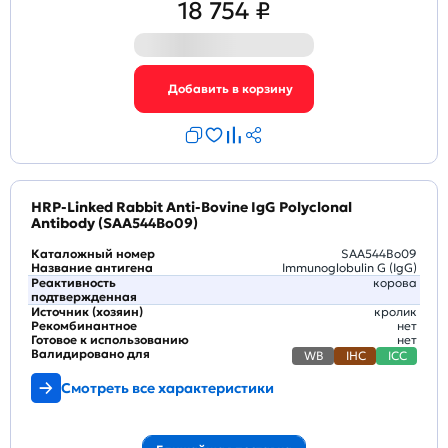
18 754 ₽
HRP-Linked Rabbit Anti-Bovine IgG Polyclonal
Antibody (SAA544Bo09)
Каталожный номер
SAA544Bo09
Название антигена
Immunoglobulin G (IgG)
Реактивность
корова
подтвержденная
Источник (хозяин)
кролик
Рекомбинантное
нет
Готовое к использованию
нет
Валидировано для
WB
IHC
ICC
Смотреть все характеристики