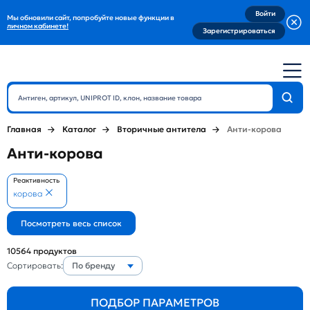
Войти
Мы обновили сайт, попробуйте новые функции в
личном кабинете!
Зарегистрироваться
Главная
Каталог
Вторичные антитела
Анти-корова
Анти-корова
Реактивность
корова
10564
продуктов
Сортировать:
По бренду
ПОДБОР ПАРАМЕТРОВ