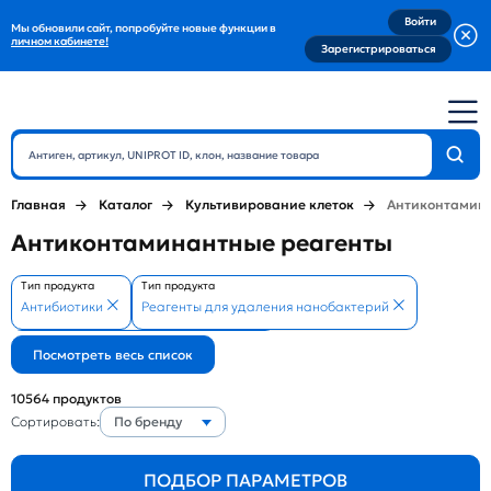
Войти
Мы обновили сайт, попробуйте новые функции в
личном кабинете!
Зарегистрироваться
Главная
Каталог
Культивирование клеток
Антиконтамин
Антиконтаминантные реагенты
Тип продукта
Тип продукта
Антибиотики
Реагенты для удаления нанобактерий
Тип продукта
Реагенты для удаления микоплазм
10564
продуктов
Сортировать:
По бренду
ПОДБОР ПАРАМЕТРОВ