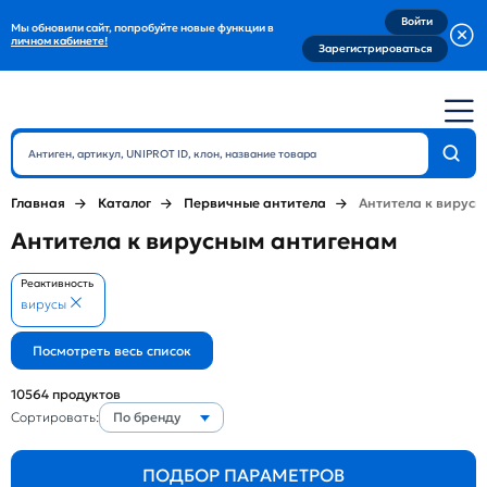
Войти
Мы обновили сайт, попробуйте новые функции в
личном кабинете!
Зарегистрироваться
Главная
Каталог
Первичные антитела
Антитела к вирус
Антитела к вирусным антигенам
Реактивность
вирусы
10564
продуктов
Сортировать:
По бренду
ПОДБОР ПАРАМЕТРОВ