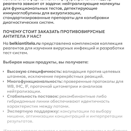
реагента зависит от задачи: нейтрализующие молекулы
для функциональных тестов, детектирующие
иммуноглобулины для визуализации,
стандартизированные препараты для калибровки
диагностических систем.
ПОЧЕМУ СТОИТ ЗАКАЗАТЬ ПРОТИВОВИРУСНЫЕ
АНТИТЕЛА У НАС?
На
belkiantitela.ru
представлена комплексная коллекция
реагентов для изучения вирусных инфекций и разработки
тест-систем.
Выбирая наши продукты, вы получаете:
Высокую специфичность:
валидация против целевых
штаммов, исключение перекрёстных реакций.
Многофункциональность:
проверенные протоколы для
WB, IHC, IF, проточной цитометрии и анализов
нейтрализации.
Стабильность поставок:
рекомбинантные либо
гибридомные линии обеспечивают идентичность
характеристик между лотами.
Экспертную поддержку:
консультации по выбору
мишени, оптимизации концентраций и интерпретации
результатов.
Изучите каталог антител к вирусным антигенам и выберите