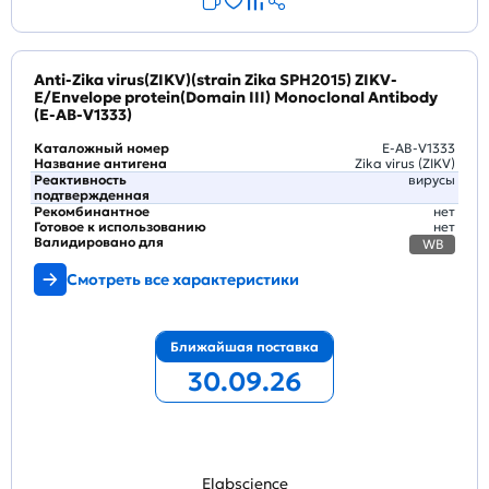
Anti-Zika virus(ZIKV)(strain Zika SPH2015) ZIKV-
E/Envelope protein(Domain III) Monoclonal Antibody
(E-AB-V1333)
Каталожный номер
E-AB-V1333
Название антигена
Zika virus (ZIKV)
Реактивность
вирусы
подтвержденная
Рекомбинантное
нет
Готовое к использованию
нет
Валидировано для
WB
Смотреть все характеристики
Ближайшая поставка
30.09.26
Elabscience