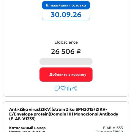
Ближайшая поставка
30.09.26
Elabscience
26 506 ₽
Anti-Zika virus(ZIKV)(strain Zika SPH2015) ZIKV-
E/Envelope protein(Domain III) Monoclonal Antibody
(E-AB-V1335)
Каталожный номер
E-AB-V1335
Название антигена
Zika virus (ZIKV)