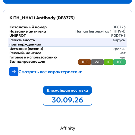
KITH_HHV11 Antibody (DF8773)
Каталожный номер
DF8773
Название антигена
Human herpesvirus 1 (HHV-1)
UNIPROT
P0DTH5
Реактивность
вирусы
подтвержденная
Источник (хозяин)
кролик
Рекомбинантное
нет
Готовое к использованию
нет
Валидировано для
IHC
WB
IF
ICC
Смотреть все характеристики
Ближайшая поставка
30.09.26
Affinity