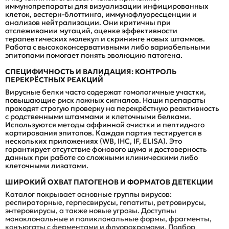
иммунопрепараты для визуализации инфицированных
клеток, вестерн-блоттинга, иммунофлуоресценции и
анализов нейтрализации. Они критичны при
отслеживании мутаций, оценке эффективности
терапевтических молекул и скрининге новых штаммов.
Работа с высококонсервативными либо вариабельными
эпитопами помогает понять эволюцию патогена.
СПЕЦИФИЧНОСТЬ И ВАЛИДАЦИЯ: КОНТРОЛЬ
ПЕРЕКРЁСТНЫХ РЕАКЦИЙ
Вирусные белки часто содержат гомологичные участки,
повышающие риск ложных сигналов. Наши препараты
проходят строгую проверку на перекрёстную реактивность
с родственными штаммами и клеточными белками.
Используются методы аффинной очистки и пептидного
картирования эпитопов. Каждая партия тестируется в
нескольких приложениях (WB, IHC, IF, ELISA). Это
гарантирует отсутствие фонового шума и достоверность
данных при работе со сложными клиническими либо
клеточными лизатами.
ШИРОКИЙ ОХВАТ ПАТОГЕНОВ И ФОРМАТОВ ДЕТЕКЦИИ
Каталог покрывает основные группы вирусов:
респираторные, герпесвирусы, гепатиты, ретровирусы,
энтеровирусы, а также новые угрозы. Доступны
моноклональные и поликлональные формы, фрагменты,
конъюгаты с ферментами и флуорохромами. Подбор