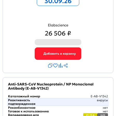
30.09.26
Elabscience
26 506 ₽
Anti-SARS-CoV Nucleoprotein / NP Monoclonal
Antibody (E-AB-V1342)
Каталожный номер
E-AB-V1342
Реактивность
вирусы
подтвержденная
Рекомбинантное
нет
Готовое к использованию
нет
Валидировано для
ELISA
WB