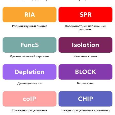
RIA
SPR
Радиоиммунный анализ
Поверхностный плазмонный
резонанс
FuncS
Isolation
Функциональный скрининг
Изоляция клеток
Depletion
BLOCK
Деплеция клеток
Блокировка
coIP
CHIP
Коиммунопреципитация
Иммунопреципитация хроматина