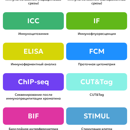
срезы)
срезы)
ICC
IF
Иммуноцитохимия
Иммунофлуоресценция
ELISA
FCM
Иммуноферментный анализ
Проточная цитометрия
ChIP-seq
CUT&Tag
Секвенирование после
CUT&Tag
иммунопреципитации хроматина
BIF
STIMUL
Биослойная интерферометрия
Стимуляция клеток