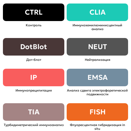
CTRL
CLIA
Контроль
Иммунохемилюминисцентный
анализ
DotBlot
NEUT
Дот-блот
Нейтрализация
IP
EMSA
Иммунопреципитация
Анализ сдвига электрофоретической
подвижности
TIA
FISH
Турбидиметрический иммуноанализ
Флуоресцентная гибридизация in
situ