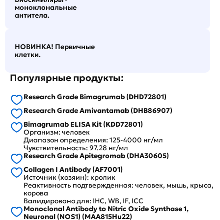
моноклональные
антитела.
НОВИНКА! Первичные
клетки.
Популярные продукты:
Research Grade Bimagrumab (DHD72801)
Research Grade Amivantamab (DHB86907)
Bimagrumab ELISA Kit (KDD72801)
Организм: человек
Диапазон определения: 125-4000 нг/мл
Чувствительность: 97.28 нг/мл
Research Grade Apitegromab (DHA30605)
Collagen I Antibody (AF7001)
Источник (хозяин): кролик
Реактивность подтвержденная: человек, мышь, крыса,
корова
Валидировано для: IHC, WB, IF, ICC
Monoclonal Antibody to Nitric Oxide Synthase 1,
Neuronal (NOS1) (MAA815Hu22)