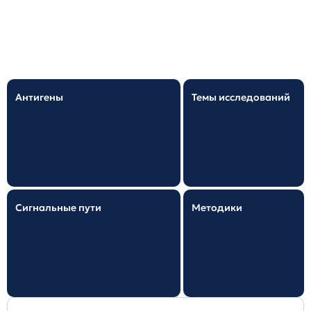
Не знаете как подобрать маркер
для
научного исследования? Искать в базе
БелкиАнтитела
Антигены
Темы исследований
Сигнальные пути
Методики