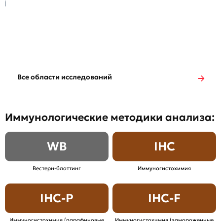
Все области исследований
Иммунологические методики анализа:
WB
IHC
Вестерн-блоттинг
Иммуногистохимия
IHC-P
IHC-F
Иммуногистохимия (парафиновые
Иммуногистохимия (замороженные