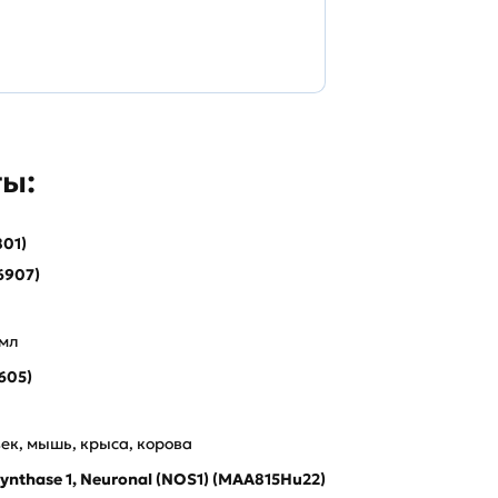
ы:
01)
6907)
/мл
605)
ек, мышь, крыса, корова
Synthase 1, Neuronal (NOS1) (MAA815Hu22)