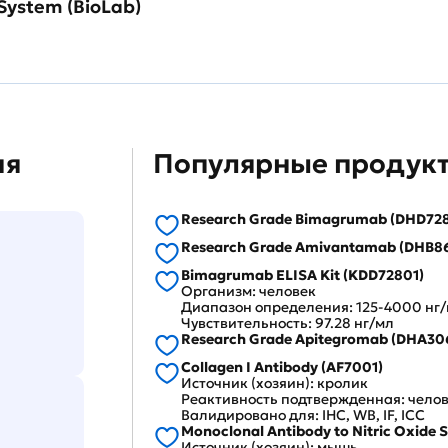
System (BioLab)
ия
Популярные продукт
Research Grade Bimagrumab (DHD728
Research Grade Amivantamab (DHB8
Bimagrumab ELISA Kit (KDD72801)
Организм: человек
Диапазон определения: 125-4000 нг
Чувствительность: 97.28 нг/мл
Research Grade Apitegromab (DHA30
Collagen I Antibody (AF7001)
Источник (хозяин): кролик
Реактивность подтвержденная: челов
Валидировано для: IHC, WB, IF, ICC
Monoclonal Antibody to Nitric Oxide 
Источник (хозяин): мышь