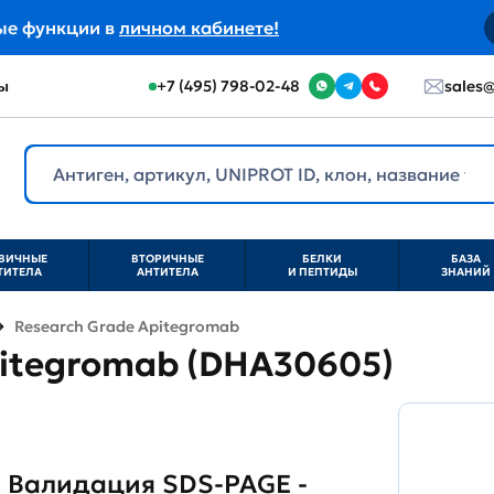
ые функции в
личном кабинете!
ы
+7 (495) 798-02-48
sales@
ВИЧНЫЕ
ВТОРИЧНЫЕ
БЕЛКИ
БАЗА
ТИТЕЛА
АНТИТЕЛА
И ПЕПТИДЫ
ЗНАНИЙ
Research Grade Apitegromab
pitegromab (DHA30605)
Валидация SDS-PAGE -