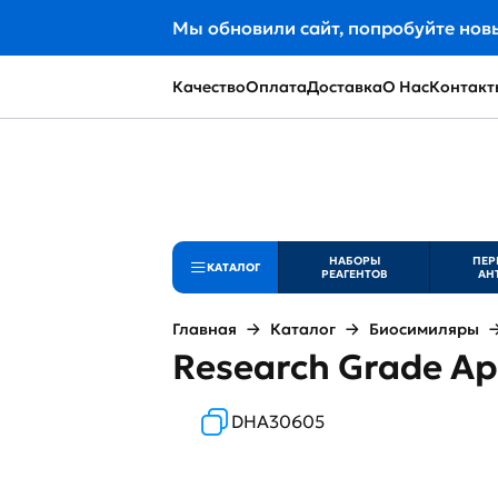
Мы обновили сайт, попробуйте нов
Качество
Оплата
Доставка
О Нас
Контакт
НАБОРЫ
ПЕР
КАТАЛОГ
РЕАГЕНТОВ
АН
Главная
Каталог
Биосимиляры
Research Grade A
DHA30605